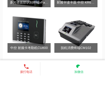
多光谱面部识别终端xFace500
射频卡读卡器 中控 KR602M
中控 射频卡考勤机CU800
脱机消费终端CM102
13521755685
发送短信
联系我们
关注我们
拨打电话
加微信
业务范围：全国 （核心价格优
势）
服务热线：13521755685
电子邮箱：zkinte@139.com、