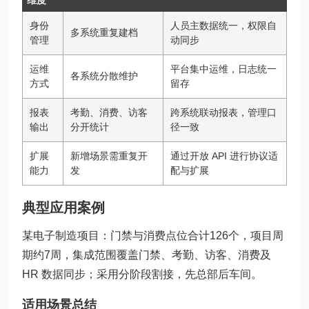
维度
身份
人员主数据统一，权限自
多系统重复建档
管理
动同步
运维
平台集中运维，日志统一
各系统分散维护
方式
留存
报表
考勤、消费、访客
跨系统联动报表，管理口
输出
分开统计
径一致
扩展
新增场景需重复开
通过开放 API 进行协议适
能力
发
配与扩展
典型应用案例
某电子制造项目：门禁与消费点位合计126个，项目周
期约7周，集成范围覆盖门禁、考勤、访客、消费及
HR 数据同步；采用分阶段割接，先总部后车间。
适用场景总结