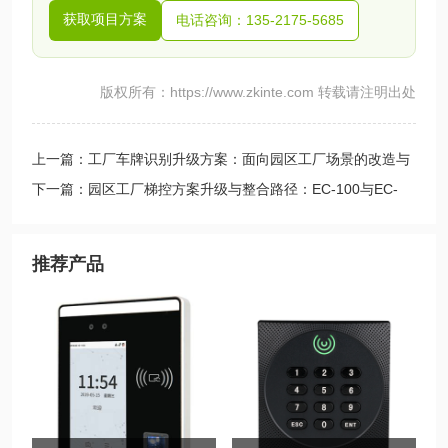
获取项目方案
电话咨询：135-2175-5685
版权所有：https://www.zkinte.com 转载请注明出处
上一篇：工厂车牌识别升级方案：面向园区工厂场景的改造与
集成路径
下一篇：园区工厂梯控方案升级与整合路径：EC-100与EC-
300
推荐产品