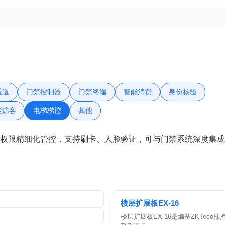
通道
门禁控制器
门禁终端
智能消费
身份核验
能访客
电梯梯控
其他
访问权限精细化管控，支持刷卡、人脸验证，可与门禁系统深度集
楼层扩展板EX-16
楼层扩展板EX-16是熵基ZKTeco梯