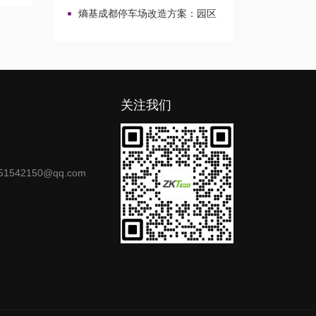
数、接线
熵基成都停车场改造方案：园区
与校园出入口升级整合
关注我们
）
1542150@qq.com