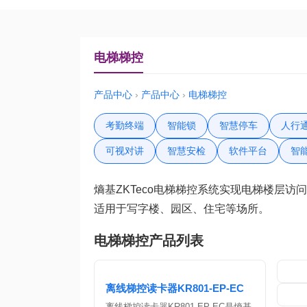
电梯梯控
产品中心
›
产品中心
›
电梯梯控
考勤终端
智能锁
智慧停车
人行
可视对讲
智慧安检
软件平台
智
熵基ZKTeco电梯梯控系统实现电梯楼层
适用于写字楼、园区、住宅等场所。
电梯梯控产品列表
离线梯控读卡器KR801-EP-EC
离线梯控读卡器KR801-EP-EC是熵基