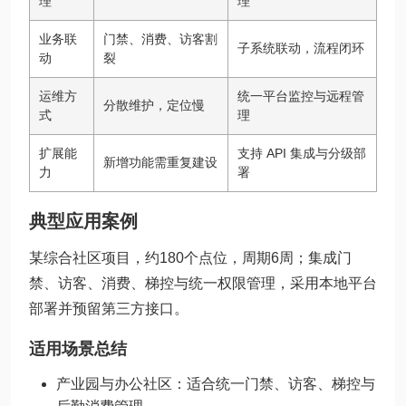
理
理
业务联
门禁、消费、访客割
子系统联动，流程闭环
动
裂
运维方
统一平台监控与远程管
分散维护，定位慢
式
理
扩展能
支持 API 集成与分级部
新增功能需重复建设
力
署
典型应用案例
某综合社区项目，约180个点位，周期6周；集成门
禁、访客、消费、梯控与统一权限管理，采用本地平台
部署并预留第三方接口。
适用场景总结
产业园与办公社区：适合统一门禁、访客、梯控与