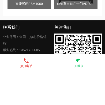
智能翼闸FBM1000
伸缩型自动广告门ADR2000
联系我们
关注我们
业务范围：全国 （核心价格优
势）
服务热线：13521755685
电子邮箱：zkinte@139.com、
3451542150@qq.com
13521755685
发送短信
拨打电话
加微信
Copyright © 2026
zkinte
All Rights Reserved
京ICP备
2025142362号-1
网站地图