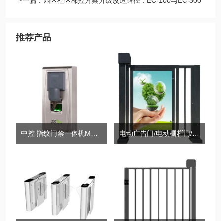
下一篇：园区社区梯控方案升级改造路径：EC-100与EC-300
集成
推荐产品
中控 指纹门禁一体机MA300
电动广告门/电动栅栏门/电动平移门