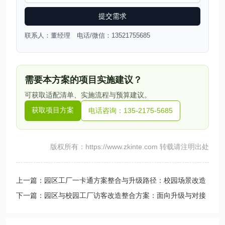
提交需求
联系人：董经理 电话/微信：13521755685
需要本方案的项目实施建议？
可获取适配清单、实施流程与预算建议。
获取项目方案
电话咨询：135-2175-5685
版权所有：https://www.zkinte.com 转载请注明出处
上一篇：园区工厂一卡通方案整合与升级路径：校园场景改造
与平台对接要点
下一篇：园区与校园工厂访客改造整合方案：面向升级与对接
的实施路径