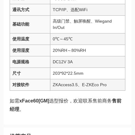
通讯方式
TCP/IP、选配WiFi
高级门禁、触屏唤醒、Wiegand
基础功能
In/Out
使用温度
0℃～45℃
使用湿度
20%RH～80%RH
电源规格
DC12V 3A
尺寸
203*92*22.5mm
对接软件
ZKAccess3.5、E-ZKEco Pro
如需
xFace60[GM]
选型报价，欢迎联系售前商务
售前
经理
。