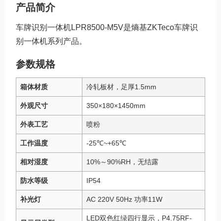
产品简介
车牌识别一体机LPR8500-M5V是熵基ZKTeco车牌识
别一体机系列产品。
参数规格
箱体材质
冷轧板材，足厚1.5mm
外观尺寸
350×180×1450mm
外表工艺
喷粉
工作温度
-25℃~+65℃
相对湿度
10%～90%RH，无结露
防水等级
IP54
补光灯
AC 220V 50Hz 功率11W
LED双色红绿四行显示，P4.75RF-