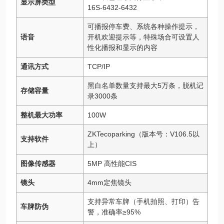
显示屏类型
16S-6432-6432
可播报停车费、系统各种操作提示，
语音
开机欢迎提示等，特殊场合可设置人
性化播报和显示的内容
通讯方式
TCP/IP
黑白名单数量支持最大5万条，脱机记
存储容量
录3000条
整机最大功率
100W
ZKTecoparking（版本号：V106.5以
支持软件
上）
图像传感器
5MP 高性能CIS
镜头
4mm定焦镜头
支持异常车牌（手机拍照、打印）告
车牌防伪
警，准确率≥95%