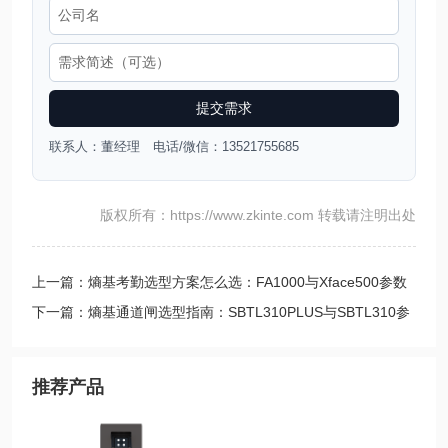
提交需求
联系人：董经理 电话/微信：13521755685
版权所有：https://www.zkinte.com 转载请注明出处
上一篇：熵基考勤选型方案怎么选：FA1000与Xface500参数
下一篇：熵基通道闸选型指南：SBTL310PLUS与SBTL310参
推荐产品