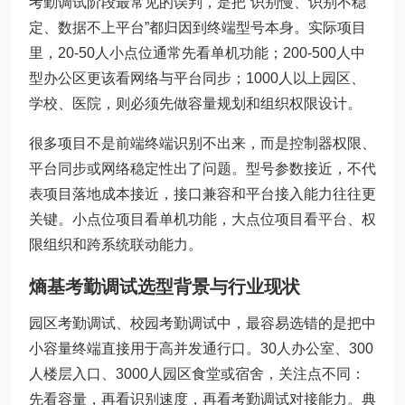
考勤调试阶段最常见的误判，是把“识别慢、识别不稳
定、数据不上平台”都归因到终端型号本身。实际项目
里，20-50人小点位通常先看单机功能；200-500人中
型办公区更该看网络与平台同步；1000人以上园区、
学校、医院，则必须先做容量规划和组织权限设计。
很多项目不是前端终端识别不出来，而是控制器权限、
平台同步或网络稳定性出了问题。型号参数接近，不代
表项目落地成本接近，接口兼容和平台接入能力往往更
关键。小点位项目看单机功能，大点位项目看平台、权
限组织和跨系统联动能力。
熵基考勤调试选型背景与行业现状
园区考勤调试、校园考勤调试中，最容易选错的是把中
小容量终端直接用于高并发通行口。30人办公室、300
人楼层入口、3000人园区食堂或宿舍，关注点不同：
先看容量，再看识别速度，再看考勤调试对接能力。典