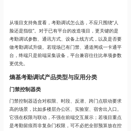
从项目支持角度看，考勤调试怎么选，不应只围绕“人
脸还是指纹”。对于已有平台的改造项目，更关键的是
考勤调试参数、通讯方式、设备上线方式，以及是否要
做考勤调试升级。若现场已有门禁、通道闸或一卡通平
台，终端只是前端采集设备，平台兼容往往比单项参数
更优先。
熵基考勤调试产品类型与应用分类
门禁控制器类
门禁控制器适合对权限、时段、反潜、跨门点联动要求
高的场景，比如多楼层办公区、实验室、宿舍出入口。
它强在权限与联动，不强在前端交互展示；若项目重点
是考勤留痕而非复杂门权限，可不必把全部预算放在控