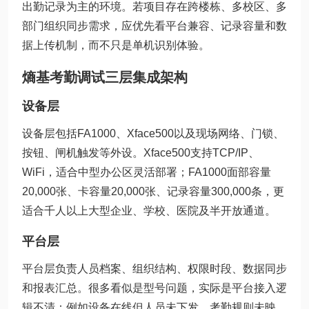
出勤记录为主的环境。若项目存在跨楼栋、多校区、多
部门组织同步需求，应优先看平台兼容、记录容量和数
据上传机制，而不只是单机识别体验。
熵基考勤调试三层集成架构
设备层
设备层包括FA1000、Xface500以及现场网络、门锁、
按钮、闸机触发等外设。Xface500支持TCP/IP、
WiFi，适合中型办公区灵活部署；FA1000面部容量
20,000张、卡容量20,000张、记录容量300,000条，更
适合千人以上大型企业、学校、医院及半开放通道。
平台层
平台层负责人员档案、组织结构、权限时段、数据同步
和报表汇总。很多看似是型号问题，实际是平台接入逻
辑不清：例如设备在线但人员未下发、考勤规则未映