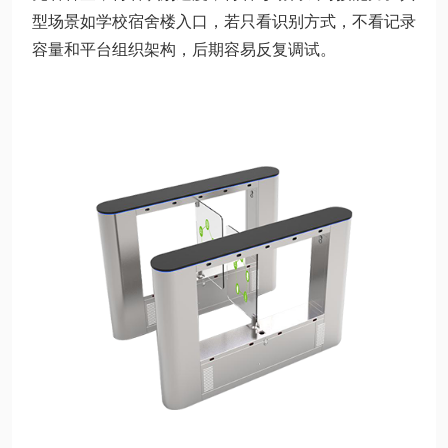
型场景如学校宿舍楼入口，若只看识别方式，不看记录
容量和平台组织架构，后期容易反复调试。