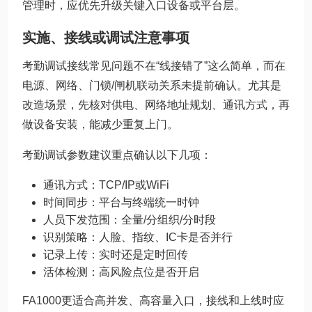
管理时，应优先升级关键入口设备或平台层。
实施、接线或调试注意事项
考勤调试接线常见问题不在“线接错了”这么简单，而在
电源、网络、门锁/闸机联动关系未提前确认。尤其是
改造场景，先核对供电、网络地址规划、通讯方式，再
做设备安装，能减少重复上门。
考勤调试参数建议重点确认以下几项：
通讯方式：TCP/IP或WiFi
时间同步：平台与终端统一时钟
人员下发范围：全量/分组织/分时段
识别策略：人脸、指纹、IC卡是否并行
记录上传：实时还是定时回传
活体检测：高风险点位是否开启
FA1000更适合高并发、高容量入口，接线和上线时应