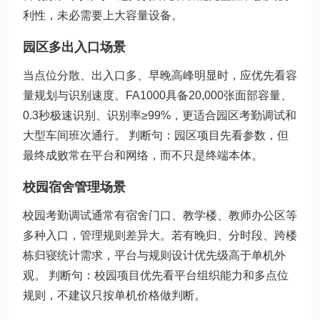
利性，未必需要上大容量设备。
园区多出入口场景
当点位分散、出入口多、早晚高峰明显时，应优先看容
量规划与识别速度。FA1000具备20,000张面部容量、
0.3秒极速识别、识别率≥99%，更适合园区考勤调试和
大型车间班次通行。 判断句：园区项目先看参数，但
最终成败常在平台和网络，而不只是终端本体。
校园宿舍管理场景
校园考勤调试通常有宿舍门口、教学楼、教师办公区等
多种入口，管理规则差异大。若有晚归、分时段、跨楼
栋归寝统计需求，平台与规则设计优先级高于单机外
观。 判断句：校园项目优先看平台组织能力和多点位
规则，不建议只按单机价格做判断。