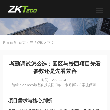
现在位置:
首页
>
产品资讯
>
正文
考勤调试怎么选：园区与校园项目先看
参数还是先看兼容
时间：2026-7-4
编辑：ZKTeco熵基科技安防门禁一卡通解决方案提供商
项目需求与核心判断