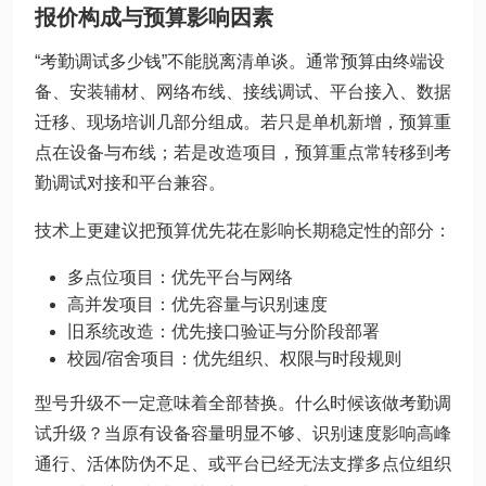
报价构成与预算影响因素
“考勤调试多少钱”不能脱离清单谈。通常预算由终端设
备、安装辅材、网络布线、接线调试、平台接入、数据
迁移、现场培训几部分组成。若只是单机新增，预算重
点在设备与布线；若是改造项目，预算重点常转移到考
勤调试对接和平台兼容。
技术上更建议把预算优先花在影响长期稳定性的部分：
多点位项目：优先平台与网络
高并发项目：优先容量与识别速度
旧系统改造：优先接口验证与分阶段部署
校园/宿舍项目：优先组织、权限与时段规则
型号升级不一定意味着全部替换。什么时候该做考勤调
试升级？当原有设备容量明显不够、识别速度影响高峰
通行、活体防伪不足、或平台已经无法支撑多点位组织