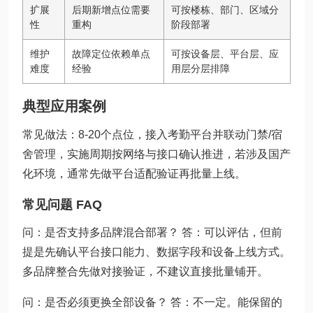
扩展
后期新增点位需要
可按楼栋、部门、区域分
性
重构
阶段部署
维护
故障定位依赖单点
可按设备层、平台层、应
难度
经验
用层分层排障
典型应用案例
常见做法：8-20个点位，接入考勤平台并联动门禁/宿
舍管理，实施周期按网络与接口确认推进，若涉及国产
化环境，通常先做平台适配验证再批量上线。
常见问题 FAQ
问：是否支持多品牌混合部署？ 答：可以评估，但前
提是先确认平台接口能力、数据字段和设备上线方式。
多品牌整合先做对接验证，不建议直接批量铺开。
问：是否必须更换全部设备？ 答：不一定。能保留的