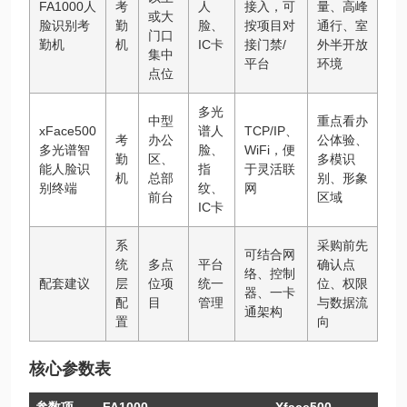
FA1000人
考
人
接入，可
量、高峰
或大
脸识别考
勤
脸、
按项目对
通行、室
门口
勤机
机
IC卡
接门禁/
外半开放
集中
平台
环境
点位
多光
中型
重点看办
xFace500
谱人
TCP/IP、
考
办公
公体验、
多光谱智
脸、
WiFi，便
勤
区、
多模识
能人脸识
指
于灵活联
机
总部
别、形象
别终端
纹、
网
前台
区域
IC卡
系
采购前先
可结合网
统
多点
平台
确认点
络、控制
配套建议
层
位项
统一
位、权限
器、一卡
配
目
管理
与数据流
通架构
置
向
核心参数表
参数项
FA1000
Xface500