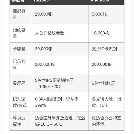
面部容
20,000张
5,000张
量
指纹容
未公开指纹参数
10,000枚
量
卡容量
20,000张
支持IC卡识别
记录容
300,000条
200,000条
量
5英寸IPS高清触摸屏
显示屏
5英寸触摸屏
（1280×720）
识别速
0.3秒极速识别，识别率
多光谱人脸、指
度/方式
≥99%
纹、IC卡
环境适
适合室外半开放通道，宽温
更适合办公和室
应性
域-10℃～50℃
内环境