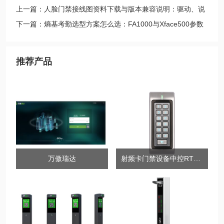
上一篇：人脸门禁接线图资料下载与版本兼容说明：驱动、说
明书
下一篇：熵基考勤选型方案怎么选：FA1000与Xface500参数
推荐产品
万傲瑞达
射频卡门禁设备中控RT370