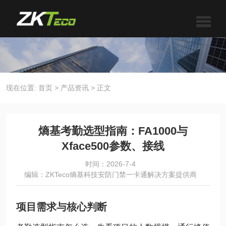
现在位置:
首页
>
产品资讯
>
正文
熵基考勤选型指南：FA1000与
Xface500参数、接线
时间：2026-7-4
编辑：ZKTeco熵基科技安防门禁一卡通解决方案提供商
项目需求与核心判断