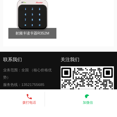
射频卡读卡器R352M
中控智能车牌识别一体机LDP系列
联系我们
关注我们
业务范围：全国 （核心价格优
势）
服务热线：13521755685
电子邮箱：zkinte@139.com、
3451542150@qq.com
13521755685
发送短信
拨打电话
加微信