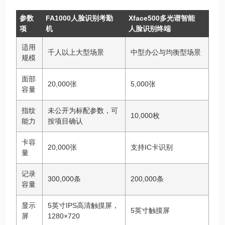
参数
FA1000人脸识别考勤
Xface500多光谱智能
项
机
人脸识别终端
适用
千人以上大型场景
中型办公与均衡型场景
规模
面部
20,000张
5,000张
容量
指纹
未公开为标配参数，可
10,000枚
能力
按项目确认
卡容
20,000张
支持IC卡识别
量
记录
300,000条
200,000条
容量
显示
5英寸IPS高清触摸屏，
5英寸触摸屏
屏
1280×720