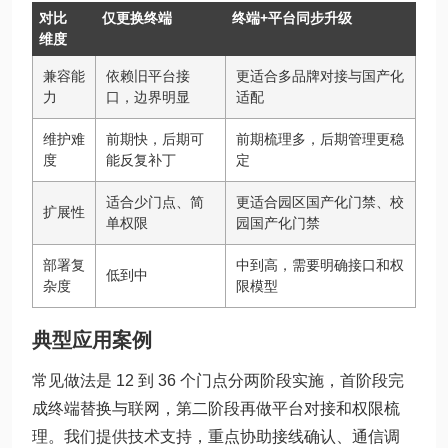
对比
仅更换终端
终端+平台同步升级
维度
兼容能
依赖旧平台接
更适合多品牌对接与国产化
力
口，边界明显
适配
维护难
前期快，后期可
前期梳理多，后期管理更稳
度
能反复补丁
定
适合少门点、简
更适合园区国产化门禁、校
扩展性
单权限
园国产化门禁
部署复
中到高，需要明确接口和权
低到中
杂度
限模型
典型应用案例
常见做法是 12 到 36 个门点分两阶段实施，首阶段完
成终端替换与联网，第二阶段再做平台对接和权限梳
理。我们提供技术支持，重点协助接线确认、通信调