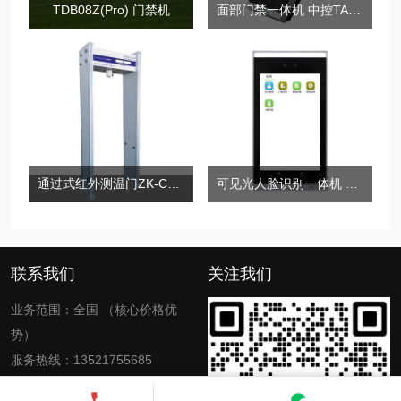
TDB08Z(Pro) 门禁机
面部门禁一体机 中控TA1200
通过式红外测温门ZK-CWM02-Y远距离测温门
可见光人脸识别一体机 中控TDB07
联系我们
关注我们
业务范围：全国 （核心价格优
势）
服务热线：13521755685
电子邮箱：zkinte@139.com、