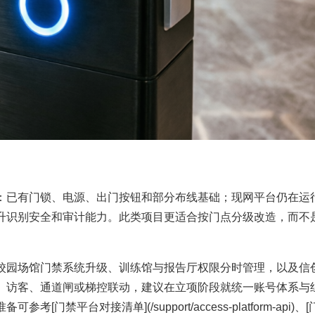
：已有门锁、电源、出门按钮和部分布线基础；现网平台仍在运
升识别安全和审计能力。此类项目更适合按门点分级改造，而不
校园场馆门禁系统升级、训练馆与报告厅权限分时管理，以及信
、访客、通道闸或梯控联动，建议在立项阶段就统一账号体系与
平台对接清单](/support/access-platform-api)、[