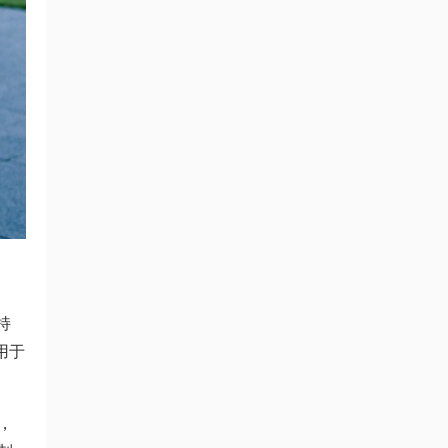
持
。用于
条，