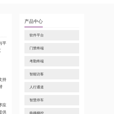
产品中心
软件平台
与平
门禁终端
支
考勤终端
智能访客
支持
替
人行通道
智慧停车
序应
提供
电梯梯控