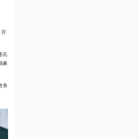
、开
通讯
抽象
教务