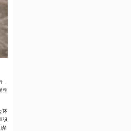
行，
是整
创环
组织
门禁