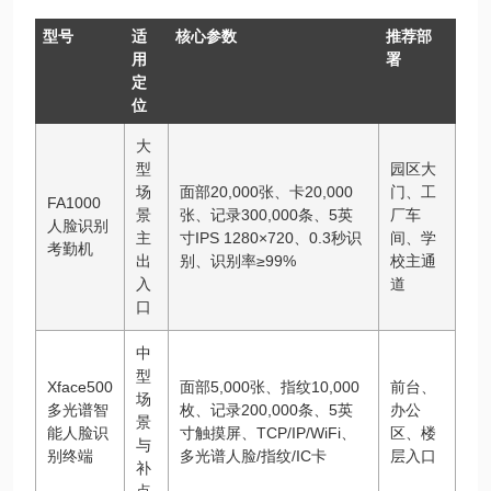
型号
适
核心参数
推荐部
用
署
定
位
大
型
园区大
场
面部20,000张、卡20,000
门、工
FA1000
景
张、记录300,000条、5英
厂车
人脸识别
主
寸IPS 1280×720、0.3秒识
间、学
考勤机
出
别、识别率≥99%
校主通
入
道
口
中
型
Xface500
面部5,000张、指纹10,000
前台、
场
多光谱智
枚、记录200,000条、5英
办公
景
能人脸识
寸触摸屏、TCP/IP/WiFi、
区、楼
与
别终端
多光谱人脸/指纹/IC卡
层入口
补