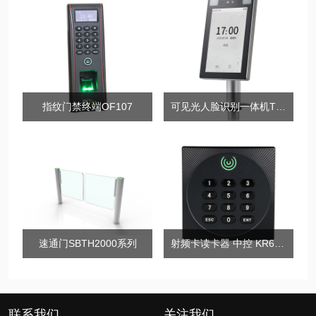
指纹门禁终端OF107
可见光人脸识别一体机TDB08
速通门SBTH2000系列
射频卡读卡器 中控 KR602M
联系我们
关注我们