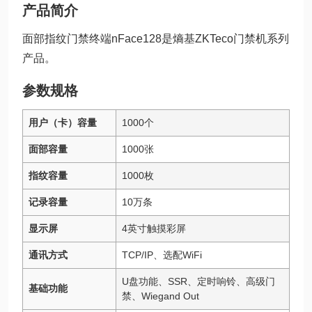
产品简介
面部指纹门禁终端nFace128是熵基ZKTeco门禁机系列
产品。
参数规格
用户（卡）容量
1000个
面部容量
1000张
指纹容量
1000枚
记录容量
10万条
显示屏
4英寸触摸彩屏
通讯方式
TCP/IP、选配WiFi
U盘功能、SSR、定时响铃、高级门
基础功能
禁、Wiegand Out