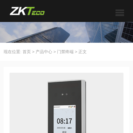
现在位置:
首页
>
产品中心
>
门禁终端
>
正文