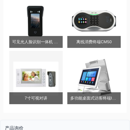
可见光人脸识别一体机 中控TDB03
离线消费终端CM50
7寸可视对讲
多功能桌面式访客终端ID860-D-V01
产品询价