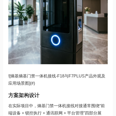
![熵基熵基门禁一体机接线-F18与F7PLUS产品外观及
应用场景图](#)
方案架构设计
在实际项目中，熵基门禁一体机接线对接通常围绕“前
端设备 + 锁控执行 + 通讯联网 + 平台管理”四部分展