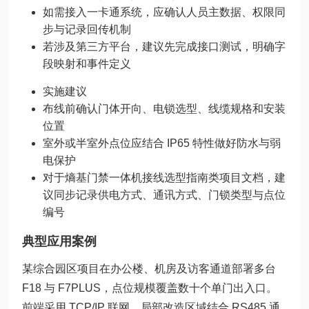
如需接入一卡通系统，应确认人员主数据、权限同
步与记录回传机制
若涉及第三方平台，建议先完成接口测试，明确字
段映射和事件定义
实施建议
布线前确认门体开向、电锁选型、线缆规格和安装
位置
室外或半室外点位应结合 IP65 特性做好防水与弱
电保护
对于熵基门禁一体机接线选型指南类项目文档，建
议同步记录供电方式、通讯方式、门锁类型与点位
编号
典型应用案例
某综合园区项目在办公楼、机房及访客通道部署多台
F18 与 F7PLUS，点位规模覆盖数十个单门出入口。
前端采用 TCP/IP 联网，局部改造区域结合 RS485 通