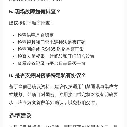
5. 现场故障如何排查？
建议按以下顺序排查：
检查供电是否稳定
检查锁具和门禁电源接法是否正确
检查网络或 RS485 链路是否正常
检查人员权限、时间段和开门组合设置
查看设备记录与平台日志是否一致
6. 是否支持国密或特定私有协议？
基于当前已确认资料，建议仅按通用门禁通讯与集成方
式规划。若项目对国密、专用接口或定制对接有明确要
求，应在方案阶段单独确认，以免影响交付。
选型建议