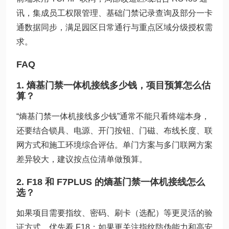
讯，集成员工权限管理、基础门禁记录查询及部分一卡
通数据同步，满足园区日常通行与重点区域分级授权需
求。
FAQ
1. 熵基门禁一体机接线多少钱，项目预算怎么估
算？
“熵基门禁一体机接线多少钱”通常不能只看终端本身，
还要结合锁具、电源、开门按钮、门磁、布线长度、联
网方式和施工环境综合评估。单门方案与多门联网方案
差异较大，建议按点位清单做预算。
2. F18 和 F7PLUS 的熵基门禁一体机接线怎么
选？
如果项目需要指纹、密码、刷卡（选配）等更灵活的验
证方式，优先看 F18；如果更关注指纹防伪能力和高安