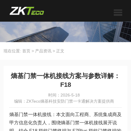
现在位置:
首页
>
产品资讯
>
正文
熵基门禁一体机接线方案与参数详解：
F18
时间：2026-5-18
编辑：ZKTeco熵基科技安防门禁一卡通解决方案提供商
熵基门禁一体机接线：本文面向工程商、系统集成商及
甲方信息化负责人，围绕熵基门禁一体机接线展开说
明，结合 F18 指纹门禁终端与 F7Plus 指纹门禁终端的