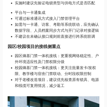
实施时建议先验证电锁类型与供电方式是否匹配
平台与一卡通集成
可通过标准通讯方式接入门禁管理平台
如需与一卡通、访客、考勤等系统联动，应先确认
数据字段、人员档案同步方式与开门记录对接逻辑
不建议在未确认接口规则前直接进行跨系统联调
园区/校园项目的接线侧重点
园区熵基门禁一体机接线：更重视网络稳定性、户
外环境适应性及门禁权限分级
校园熵基门禁一体机接线：更关注批量发卡/发权
限、教学楼与宿舍门禁联动、分时段权限控制
对于老楼改造项目，建议优先核查原有锁具、电源
和线缆可复用情况，减少返工