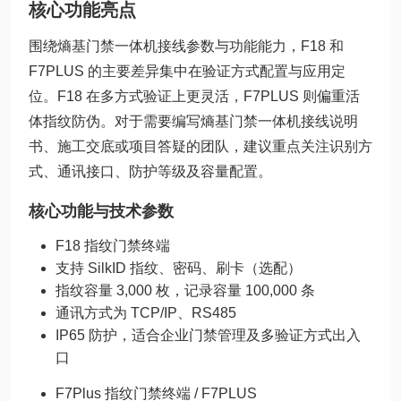
核心功能亮点
围绕熵基门禁一体机接线参数与功能能力，F18 和
F7PLUS 的主要差异集中在验证方式配置与应用定
位。F18 在多方式验证上更灵活，F7PLUS 则偏重活
体指纹防伪。对于需要编写熵基门禁一体机接线说明
书、施工交底或项目答疑的团队，建议重点关注识别方
式、通讯接口、防护等级及容量配置。
核心功能与技术参数
F18 指纹门禁终端
支持 SilkID 指纹、密码、刷卡（选配）
指纹容量 3,000 枚，记录容量 100,000 条
通讯方式为 TCP/IP、RS485
IP65 防护，适合企业门禁管理及多验证方式出入
口
F7Plus 指纹门禁终端 / F7PLUS