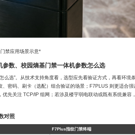
园门禁应用场景示意*
机参数、校园熵基门禁一体机参数怎么选
数怎么选”。从技术支持角度看，选型应先看验证方式，再看环境
纹、密码、刷卡（选配）组合验证的场景；F7PLUS 则更适合强
先关注 TCP/IP 组网；若涉及楼宇弱电联动或既有系统兼容
数对照
F7Plus指纹门禁终端