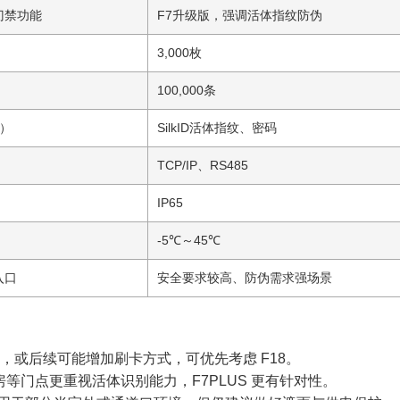
门禁功能
F7升级版，强调活体指纹防伪
3,000枚
100,000条
配）
SilkID活体指纹、密码
TCP/IP、RS485
IP65
-5℃～45℃
入口
安全要求较高、防伪需求强场景
，或后续可能增加刷卡方式，可优先考虑 F18。
等门点更重视活体识别能力，F7PLUS 更有针对性。