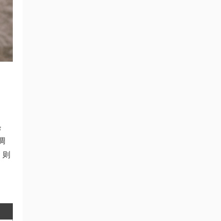
条
调
，则