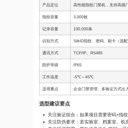
产品定位
高性能指纹门禁机，支持高级
指纹容量
3,000枚
记录容量
100,000条
识别方式
SilkID指纹、密码、刷卡（选
通讯方式
TCP/IP、RS485
防护等级
IP65
工作温度
-5℃～45℃
适用重点
企业门禁管理、多验证方式出
选型建议要点
关注验证组合：如果项目需要密码+指纹
关注防伪要求：若实验室、档案室、机房