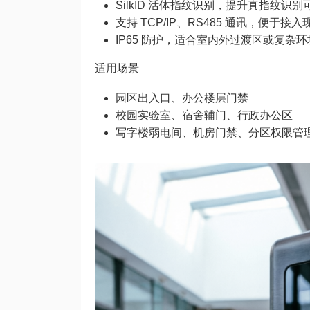
SilkID 活体指纹识别，提升真指纹识别
支持 TCP/IP、RS485 通讯，便于接
IP65 防护，适合室内外过渡区或复杂
适用场景
园区出入口、办公楼层门禁
校园实验室、宿舍辅门、行政办公区
写字楼弱电间、机房门禁、分区权限管