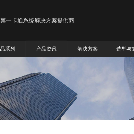
品系列
产品资讯
解决方案
选型与