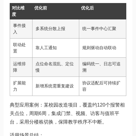
对比维
优化前
优化后
度
事件接
多系统分散上报
统一事件中心汇聚
入
联动处
靠人工通知
规则驱动自动联动
置
运维排
点位命名混乱、定位
编码统一、日志可追
障
慢
溯
扩展能
协议适配后可持续扩
新增系统需重复建设
力
容
典型应用案例：某校园改造项目，覆盖约120个报警相
关点位，周期6周，集成门禁、视频、访客与值班平
台，采用分楼栋切换，保障教学秩序不中断。
适用场景总结：