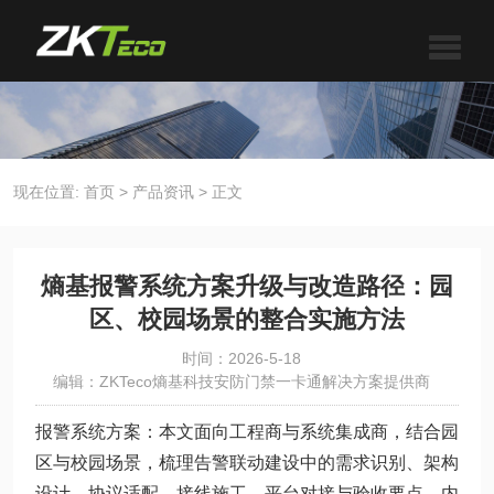
现在位置:
首页
>
产品资讯
>
正文
熵基报警系统方案升级与改造路径：园
区、校园场景的整合实施方法
时间：2026-5-18
编辑：ZKTeco熵基科技安防门禁一卡通解决方案提供商
报警系统方案：本文面向工程商与系统集成商，结合园
区与校园场景，梳理告警联动建设中的需求识别、架构
设计、协议适配、接线施工、平台对接与验收要点。内