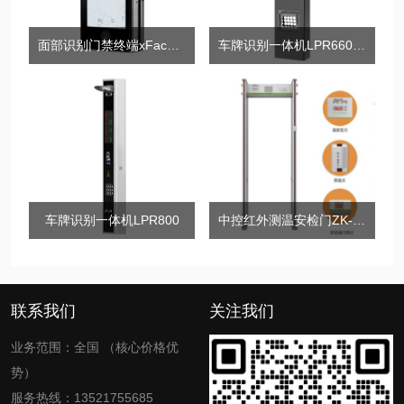
面部识别门禁终端xFace420
车牌识别一体机LPR6600-M5V
车牌识别一体机LPR800
中控红外测温安检门ZK-D3180S测温版
联系我们
关注我们
业务范围：全国 （核心价格优
势）
服务热线：13521755685