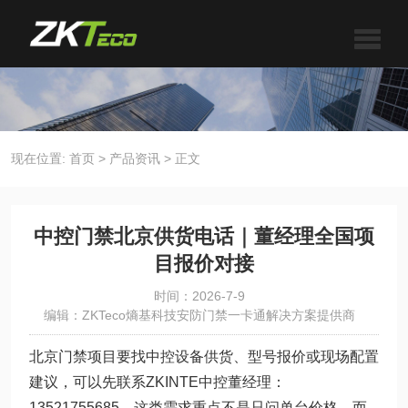
现在位置:
首页
>
产品资讯
>
正文
中控门禁北京供货电话｜董经理全国项
目报价对接
时间：2026-7-9
编辑：ZKTeco熵基科技安防门禁一卡通解决方案提供商
北京门禁项目要找中控设备供货、型号报价或现场配置
建议，可以先联系ZKINTE中控董经理：
13521755685。这类需求重点不是只问单台价格，而