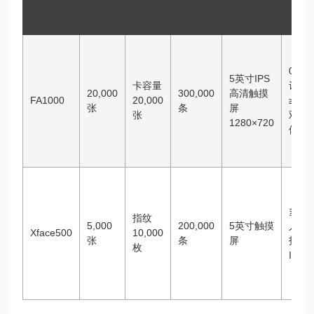
0.3
5英寸IPS
卡容量
识别
20,000
300,000
高清触摸
FA1000
20,000
≥99
张
条
屏
张
双目
1280×720
体检
多光
指纹
5,000
200,000
5英寸触摸
人脸
Xface500
10,000
张
条
屏
指纹
枚
IC卡