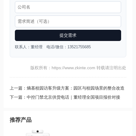
提交需求
联系人：董经理 电话/微信：13521755685
版权所有：https://www.zkinte.com 转载请注明出处
上一篇：熵基校园访客升级方案：园区与校园场景的整合改造
路径与预算判断
下一篇：中控门禁北京供货电话｜董经理全国项目报价对接
推荐产品