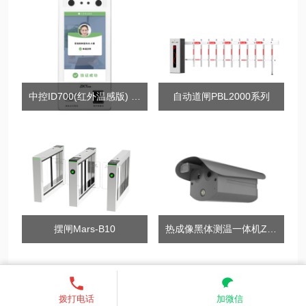
中控ID700(红外温感版) 多功能人证核验终端
自动道闸PBL2000系列
摆闸Mars-B10
热成像黑体测温一体机ZK-RCX06-TB热成像测温相机（自带黑体）
13521755685
发送短信
联系我们
关注我们
拨打电话
加微信