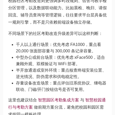
校园社区考勤改造则更强调多时段规则、宿舍与教学楼
分区管理，以及数据联动能力。比如晨检、晚归、请假
回流、辅导员查询等管理逻辑，往往要求平台层具备统
一规则引擎，而不是只依赖前端设备独立存储。
不同场景下的社区考勤改造升级差异可以这样判断：
千人以上通行场景：优先考虑 FA1000，重点看
20,000 张面部容量与 300,000 条记录容量。
中型办公或前台场景：优先考虑 xFace500，适合
兼顾外观、双模验证与 WiFi 部署。
半开放通道或室外环境：重点核查终端安装位置、
逆光情况、防伪需求和供电稳定性。
存量设备改造场景：重点评估旧系统协议、继电器
联动、门磁/开门按钮信号是否可复用。
这里也建议结合
智慧园区考勤集成方案
与
智慧校园通
行与考勤方案
做前期方案分流，避免把校园和园区需
求按同一模板处理。