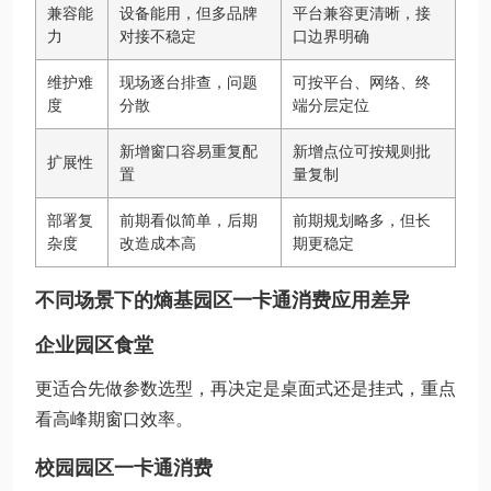
兼容能
设备能用，但多品牌
平台兼容更清晰，接
力
对接不稳定
口边界明确
维护难
现场逐台排查，问题
可按平台、网络、终
度
分散
端分层定位
新增窗口容易重复配
新增点位可按规则批
扩展性
置
量复制
部署复
前期看似简单，后期
前期规划略多，但长
杂度
改造成本高
期更稳定
不同场景下的熵基园区一卡通消费应用差异
企业园区食堂
更适合先做参数选型，再决定是桌面式还是挂式，重点
看高峰期窗口效率。
校园园区一卡通消费