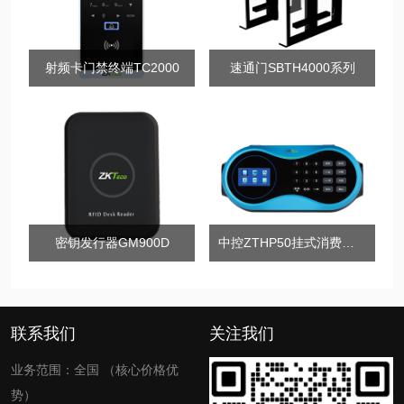
射频卡门禁终端TC2000
速通门SBTH4000系列
密钥发行器GM900D
中控ZTHP50挂式消费终机
联系我们
关注我们
业务范围：全国 （核心价格优
势）