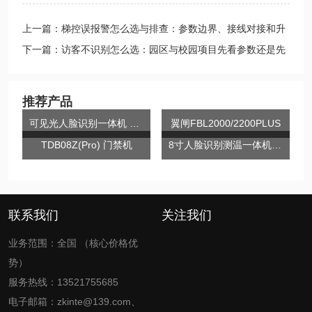
上一篇：梯控误报警怎么选与排查：参数边界、接线对接和升
级判断
下一篇：访客不识别怎么选：园区与校园项目先看参数还是先
看兼容
推荐产品
可见光人脸识别一体机 中控TDB03
翼闸FBL2000/2200PLUS
TDB08Z(Pro) 门禁机
8寸人脸识别测温一体机 C款
联系我们
关注我们
业务范围：全国 （核心价格优
势）
服务热线：13521755685
电子邮箱：zkinte@139.com、