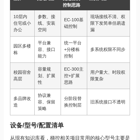
控制思路
10层内
参数、接
现场接线不清、权
EC-100基
住宅或小
线、安装
限下发简单但易遗
础控制
办公
空间
漏
平台兼
统一平台
园区多楼
容、接口
+分楼栋
多系统权限不同步
栋
能力
控制
容量规
EC-300主
校园宿舍
用户量大、时段权
划、扩展
控+扩展
高层
限复杂
性
思路
协议兼
多品牌改
分阶段替
容、保留
旧系统接口不透明
造
换控制层
策略
设备/型号/配置清单
从现有知识库看，梯控相关项目常用的核心型号主要是