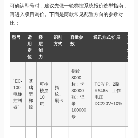
可确认型号时，建议先做一轮梯控系统报价选型指南，
再进入项目询价。下面是两款常见配置方向的参数对
比：
型号
适
楼
识别
容量参
通讯方式/扩展
适
用
层
方式
数
合
定
能
场
位
力
景
10
指纹
层以
3000
`EC-
基
下住
可控
枚；卡
TCP/IP、2路
100
础
指
宅小
楼层
30000
RS485；工作
电梯
型
纹、
区梯
10
张；记
电压
控制
梯
刷卡
控、
层
录
DC220V±10%
器`
控
小型
100000
写字
条
楼
超高