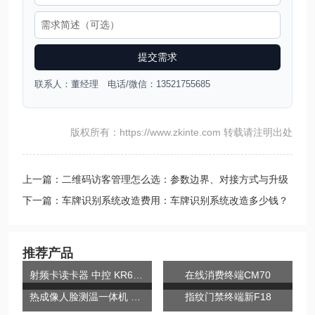
提交需求
联系人：董经理 电话/微信：13521755685
版权所有：https://www.zkinte.com 转载请注明出处
上一篇：二维码访客管理怎么选：参数边界、对接方式与升级
判断
下一篇：车牌识别系统改造费用：车牌识别系统改造多少钱？
询价前先确认型
推荐产品
射频卡读卡器 中控 KR602M
在线消费终端CM70
热成像人脸测温一体机 ZK-TDB11R-8T
指纹门禁终端新F18