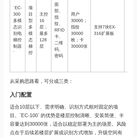
层写
面
`EC-
项
字
部、
300
目
主控
用户
楼、
指
多模
型
16
30000；
大型
纹、
态识
多
层；
指纹
支持7块EX-
住宅
RFID
别电
模
最多
30000
316扩展板
小
卡、
梯控
态
128
枚；卡
区、
二维
制器
梯
层
30000张
多模
码、
`
控
态识
密码
别需
求
从采购思路看，可分成三类：
入门配置
适合10层以下、需求明确、识别方式相对固定的项
目。`EC-100` 的优势是楼层控制清晰、安装简便、卡
容量达到30000张，适合以稳定部署为主的场景。风险
点在于后续若楼层扩展或识别方式增加，升级空间有