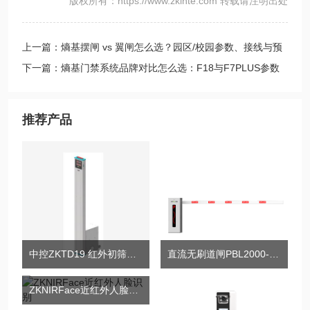
版权所有：https://www.zkinte.com 转载请注明出处
上一篇：熵基摆闸 vs 翼闸怎么选？园区/校园参数、接线与预
算判断
下一篇：熵基门禁系统品牌对比怎么选：F18与F7PLUS参数
推荐产品
中控ZKTD19 红外初筛测温立柱检测仪
直流无刷道闸PBL2000-DC系列
ZKNIRFace近红外人脸识别