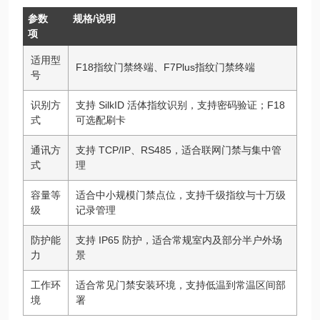
参数
规格/说明
项
适用型
F18指纹门禁终端、F7Plus指纹门禁终端
号
识别方
支持 SilkID 活体指纹识别，支持密码验证；F18
式
可选配刷卡
通讯方
支持 TCP/IP、RS485，适合联网门禁与集中管
式
理
容量等
适合中小规模门禁点位，支持千级指纹与十万级
级
记录管理
防护能
支持 IP65 防护，适合常规室内及部分半户外场
力
景
工作环
适合常见门禁安装环境，支持低温到常温区间部
境
署