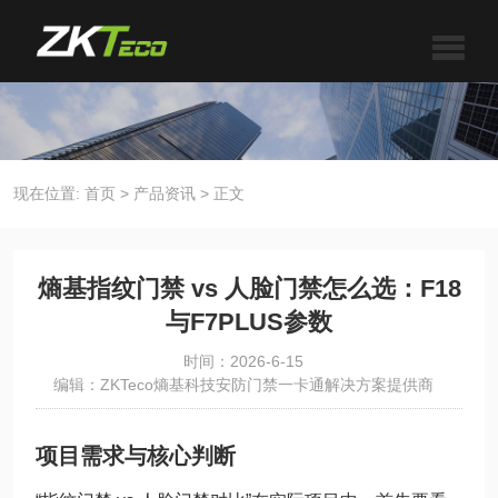
现在位置:
首页
>
产品资讯
>
正文
熵基指纹门禁 vs 人脸门禁怎么选：F18
与F7PLUS参数
时间：2026-6-15
编辑：ZKTeco熵基科技安防门禁一卡通解决方案提供商
项目需求与核心判断