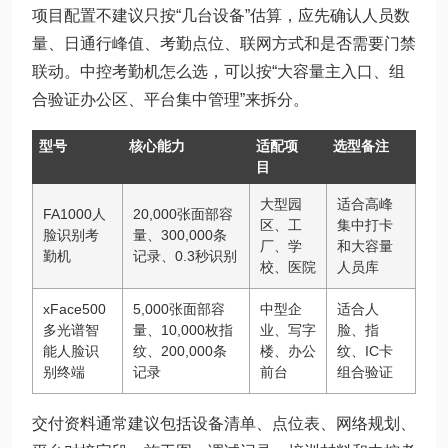
项目配置不建议只按“几台设备”估算，应先确认人员数
量、日通行峰值、考勤点位、联网方式和是否需要门禁
联动。中控考勤机怎么选，可以按“大容量主入口、组
合验证办公区、平台集中管理”来拆分。
型号
核心能力
适配项
选型备注
目
大型园
适合高峰
FA1000人
20,000张面部容
区、工
集中打卡
脸识别考
量、300,000条
厂、学
和大容量
勤机
记录、0.3秒识别
校、医院
人员库
xFace500
5,000张面部容
中型企
适合人
多光谱智
量、10,000枚指
业、写字
脸、指
能人脸识
纹、200,000条
楼、办公
纹、IC卡
别终端
记录
前台
组合验证
交付资料通常建议包括设备清单、点位表、网络规划、