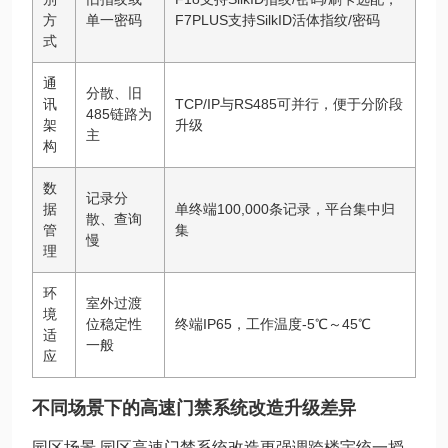
方
单一密码
F7PLUS支持SilkID活体指纹/密码
式
通
分散、旧
讯
TCP/IP与RS485可并行，便于分阶段
485链路为
架
升级
主
构
数
记录分
据
单终端100,000条记录，平台集中归
散、查询
管
集
慢
理
环
室外过渡
境
位稳定性
终端IP65，工作温度-5℃～45℃
适
一般
应
不同场景下的高速门禁系统改造升级差异
园区场景 园区高速门禁系统改造更强调跨楼宇统一授