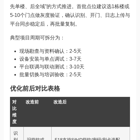
先单楼、后全域”的方式推进。首批点位建议选1栋楼或
5-10个门点做灰度验证，确认识别、开门、日志上传与
平台同步稳定后，再批量复制。
典型项目周期可拆分为：
现场勘查与资料确认：2-5天
设备安装与单点调试：3-7天
平台联调与联动测试：3-10天
批量切换与培训验收：2-5天
优化前后对比表格
对
改造前
改造后
比
维
度
识
别
旧指纹或
F18支持SilkID指纹/密码/刷卡选配，