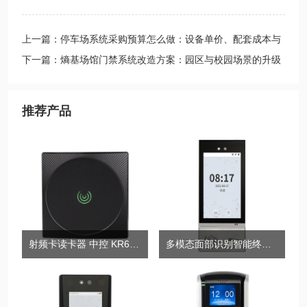
上一篇：停车场系统采购预算怎么做：设备单价、配套成本与
风险点
下一篇：熵基场馆门禁系统改造方案：园区与校园场景的升级
路径
推荐产品
射频卡读卡器 中控 KR601M
多模态面部识别智能终端TDB06[F]/TDB06[F/FP]