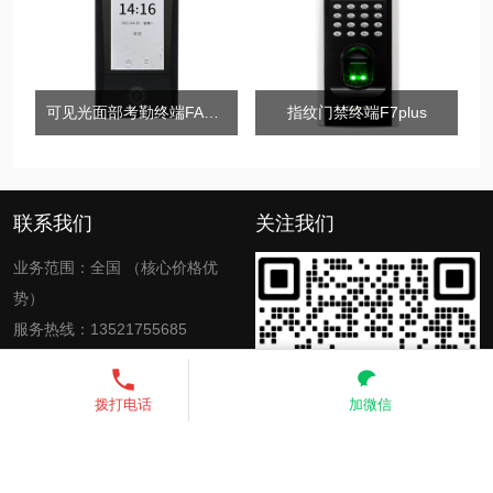
可见光面部考勤终端FA1000
指纹门禁终端F7plus
联系我们
关注我们
业务范围：全国 （核心价格优
势）
服务热线：13521755685
电子邮箱：zkinte@139.com、
3451542150@qq.com
13521755685
发送短信
拨打电话
加微信