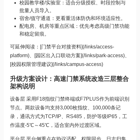
校园教学楼/实验室：适合分级授权、时段控制与
批量人员导入。
宿舍/值守通道：更看重活体防伪和环境适应性。
配电房、机房等重点区域：优先考虑高级门禁功能
和稳定留痕。
可延伸阅读：[门禁平台对接资料](/links/access-
platform)、[园区出入口联动方案](/links/park-access)、
[校园权限管理建议](/links/campus-access)
升级方案设计：高速门禁系统改造三层整合
架构说明
设备层 采用F18指纹门禁终端或F7PLUS作为前端识别
节点。两款设备均支持3,000枚指纹、100,000条记
录，通讯方式为TCP/IP、RS485，防护等级IP65，工
作温度-5℃～45℃，适合室内外过渡区域。
平台层 平台侧重点在协议适配、权限同步、日志归集