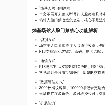
`熵基人脸识别终端`
本文不展开未确认型号的人脸终端具体
场馆人脸门禁改造怎么选，核心不是追求
熵基场馆人脸门禁核心功能解析
`识别方式`
场馆主入口通常关注人脸通行效率，侧
F18支持SilkID指纹、密码、刷卡选配
`通信方式`
F18与F7PLUS都支持TCP/IP、R
常见误判是只看“能联网”，却忽略交换
`数据管理方式`
3000枚指纹容量、100000条记录
当场馆存在多角色、多时段授权时，数
`扩展能力`