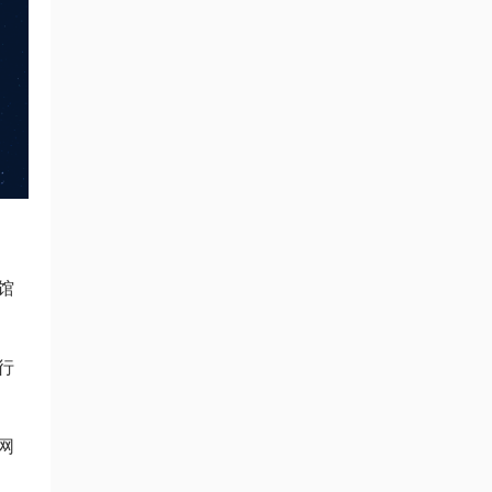
馆
行
网