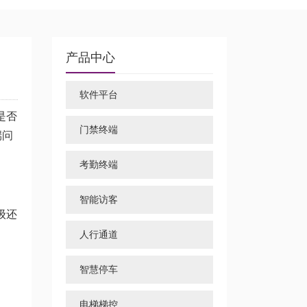
产品中心
软件平台
是否
门禁终端
端问
考勤终端
智能访客
级还
人行通道
智慧停车
。
电梯梯控