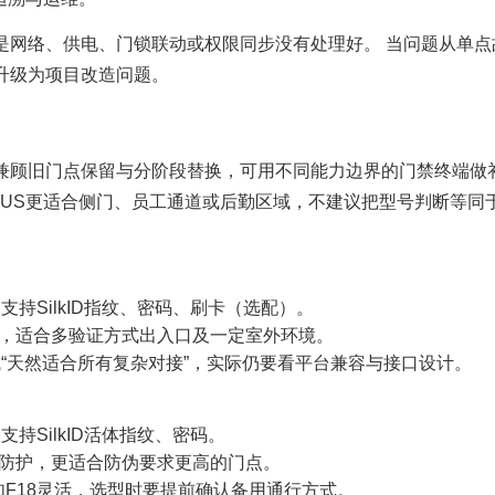
是网络、供电、门锁联动或权限同步没有处理好。 当问题从单点
升级为项目改造问题。
兼顾旧门点保留与分阶段替换，可用不同能力边界的门禁终端做
PLUS更适合侧门、员工通道或后勤区域，不建议把型号判断等同
，支持SilkID指纹、密码、刷卡（选配）。
65防护，适合多验证方式出入口及一定室外环境。
成“天然适合所有复杂对接”，实际仍要看平台兼容与接口设计。
支持SilkID活体指纹、密码。
P65防护，更适合防伪要求更高的门点。
如F18灵活，选型时要提前确认备用通行方式。