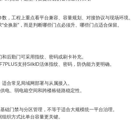
参数，工程上重点看平台兼容、容量规划、对接协议与现场环境
“全换新”，而是判断哪些门点必须升、哪些门点适合保留。
门和后勤门可采用指纹、密码或刷卡补充。
；F7PLUS支持SilkID活体指纹、密码，防伪能力更明确。
S485，适合常见局域网部署与从属接入。
机供电、弱电箱空间和跨楼栋链路稳定性。
更适合基础门禁与分区管理，不等于适合大规模统一平台治理。
据组织方式比单台容量更关键。