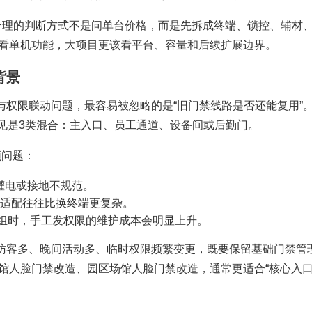
更合理的判断方式不是问单台价格，而是先拆成终端、锁控、辅材
目看单机功能，大项目更该看平台、容量和后续扩展边界。
背景
权限联动问题，最容易被忽略的是“旧门禁线路是否还能复用”。
见是3类混合：主入口、员工通道、设备间或后勤门。
频问题：
灌电或接地不规范。
议适配往往比换终端更复杂。
0组时，手工发权限的维护成本会明显上升。
访客多、晚间活动多、临时权限频繁变更，既要保留基础门禁管
馆人脸门禁改造、园区场馆人脸门禁改造，通常更适合“核心入