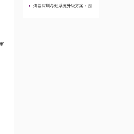
区校园场景的兼容改造路径
熵基深圳考勤系统升级方案：园
区与校园场景改造整合
审