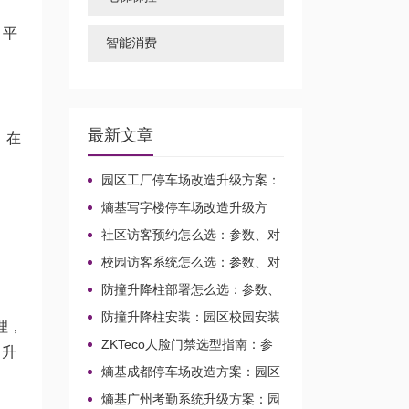
、平
智能消费
最新文章
 在
园区工厂停车场改造升级方案：
车牌识别选型、报价与对接路径
熵基写字楼停车场改造升级方
案：园区与校园车行出入口整合路
社区访客预约怎么选：参数、对
径
接与调试判断
校园访客系统怎么选：参数、对
接与调试判断
防撞升降柱部署怎么选：参数、
接线与对接判断
防撞升降柱安装：园区校园安装
理，
先看参数还是兼容
ZKTeco人脸门禁选型指南：参
口升
数、接线
熵基成都停车场改造方案：园区
与校园出入口升级整合
熵基广州考勤系统升级方案：园