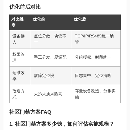
优化前后对比
对比维
优化前
优化后
度
设备接
点位分散、协议不
TCP/IP/RS485统一纳
入
一
管
权限管
手工分发、易漏配
分组授权、时段统一
理
运维效
故障定位慢
日志集中、定位清晰
率
改造方
存量设备改造、分步实
大拆大换风险高
式
施
社区门禁方案FAQ
1. 社区门禁方案多少钱，如何评估实施规模？