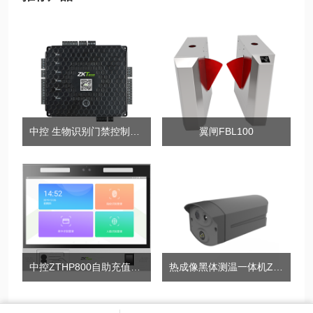
中控 生物识别门禁控制器InBio510
翼闸FBL100
中控ZTHP800自助充值终端
热成像黑体测温一体机ZK-RCX06-TH热成像测温相机