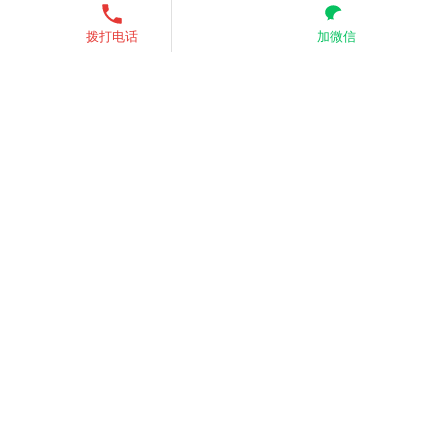
13521755685
发送短信
联系我们
关注我们
拨打电话
加微信
业务范围：全国 （核心价格优
势）
服务热线：13521755685
电子邮箱：zkinte@139.com、
3451542150@qq.com
Copyright © 2026
zkinte
All Rights Reserved
京ICP备
2025142362号-1
网站地图
承接入口
产品中心
门禁分类
方案中心
下载中心
报价咨询