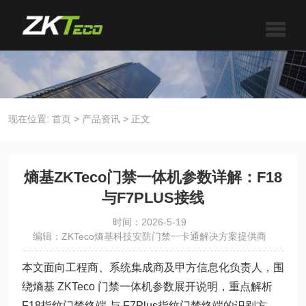
现在位置:
首页
>
产品资讯
>
正文
熵基ZKTeco门禁一体机参数详解：F18
与F7PLUS接线
时间：2026-5-19
编辑：ZKTeco熵基科技安防门禁一卡通解决方案提供商
本文面向工程商、系统集成商及甲方信息化负责人，围
绕熵基 ZKTeco 门禁一体机参数展开说明，重点解析
F18指纹门禁终端 与 F7Plus指纹门禁终端的识别方