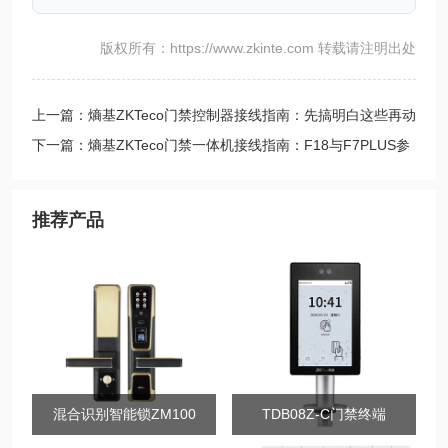
版权所有：https://www.zkinte.com 转载请注明出处
上一篇：熵基ZKTeco门禁控制器接线指南：先搞明白这些再动
手
下一篇：熵基ZKTeco门禁一体机接线指南：F18与F7PLUS参
数
推荐产品
混合识别智能锁ZM100
TDB08Z-C门禁终端