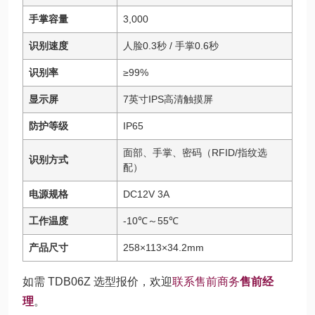
手掌容量
3,000
识别速度
人脸0.3秒 / 手掌0.6秒
识别率
≥99%
显示屏
7英寸IPS高清触摸屏
防护等级
IP65
面部、手掌、密码（RFID/指纹选
识别方式
配）
电源规格
DC12V 3A
工作温度
-10℃～55℃
产品尺寸
258×113×34.2mm
如需 TDB06Z 选型报价，欢迎
联系售前商务
售前经
理
。