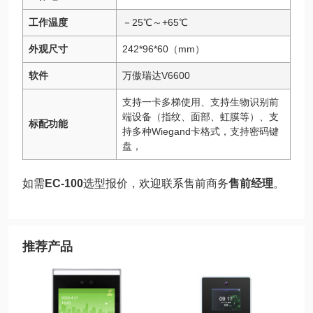
工作温度
－25℃～+65℃
外观尺寸
242*96*60（mm）
软件
万傲瑞达V6600
支持一卡多梯使用、支持生物识别前
端设备（指纹、面部、虹膜等）、支
标配功能
持多种Wiegand卡格式，支持密码键
盘，
如需
EC-100
选型报价，欢迎联系售前商务
售前经理
。
推荐产品