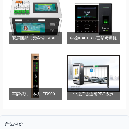
双屏面部消费终端CM300-D&H
中控IFACE302面部考勤机
车牌识别一体机LPR900-LV5系列
中控广告道闸PBG系列
产品询价