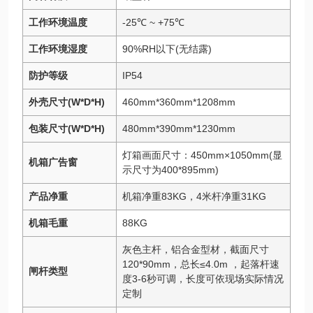
工作环境温度
-25℃ ~ +75℃
工作环境湿度
90%RH以下(无结露)
防护等级
IP54
外壳尺寸(W*D*H)
460mm*360mm*1208mm
包装尺寸(W*D*H)
480mm*390mm*1230mm
灯箱画面尺寸：450mm×1050mm(显
机箱广告窗
示尺寸为400*895mm)
产品净重
机箱净重83KG，4米杆净重31KG
机箱毛重
88KG
灰色主杆，铝合金型材，截面尺寸
120*90mm，总长≤4.0m ，起落杆速
闸杆类型
度3-6秒可调，长度可依现场实际情况
定制