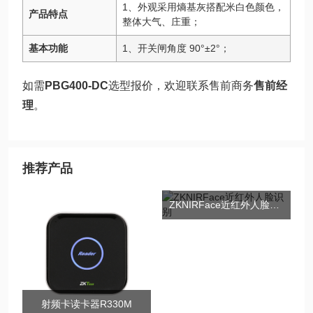
1、外观采用熵基灰搭配米白色颜色，
产品特点
整体大气、庄重；
基本功能
1、开关闸角度 90°±2°；
如需
PBG400-DC
选型报价，欢迎联系售前商务
售前经
理
。
推荐产品
ZKNIRFace近红外人脸识别
射频卡读卡器R330M