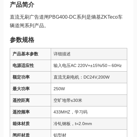
产品简介
直流无刷广告道闸PBG400-DC系列是熵基ZKTeco车
辆道闸系列产品。
参数规格
产品基本参数
详细描述
电源适应性
输入电压AC 220V+±15%/50～60Hz
额定功率
直流无刷电机：DC24V,200W
最大功率
250W
遥控距离
空旷地带≤30米
遥控频率
433MHZ，学习码
箱体材质
冷钆钢板，t=2.0mm
闸杆材质
铝型材