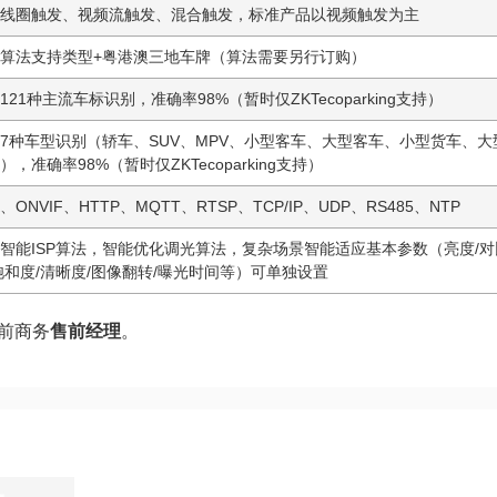
线圈触发、视频流触发、混合触发，标准产品以视频触发为主
算法支持类型+粤港澳三地车牌（算法需要另行订购）
121种主流车标识别，准确率98%（暂时仅ZKTecoparking支持）
7种车型识别（轿车、SUV、MPV、小型客车、大型客车、小型货车、大
），准确率98%（暂时仅ZKTecoparking支持）
K、ONVIF、HTTP、MQTT、RTSP、TCP/IP、UDP、RS485、NTP
智能ISP算法，智能优化调光算法，复杂场景智能适应基本参数（亮度/对
饱和度/清晰度/图像翻转/曝光时间等）可单独设置
前商务
售前经理
。