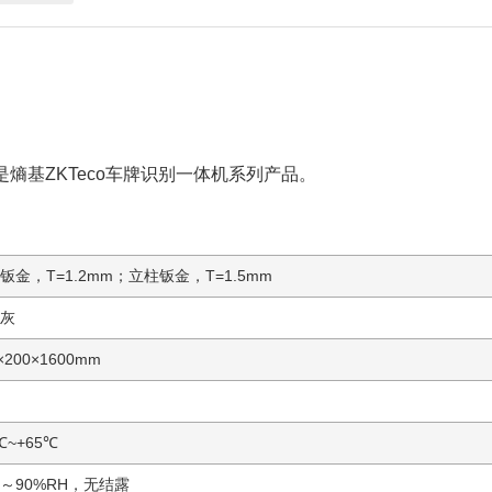
系列是熵基ZKTeco车牌识别一体机系列产品。
钣金，T=1.2mm；立柱钣金，T=1.5mm
灰
×200×1600mm
℃~+65℃
%～90%RH，无结露