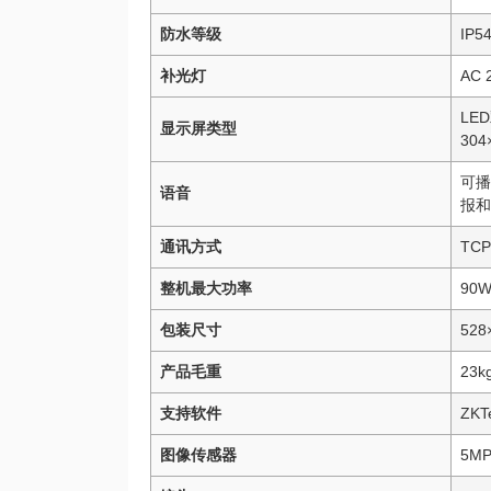
防水等级
IP5
补光灯
AC 
LE
显示屏类型
30
可播
语音
报和
通讯方式
TCP
整机最大功率
90
包装尺寸
528
产品毛重
23k
支持软件
ZKT
图像传感器
5M