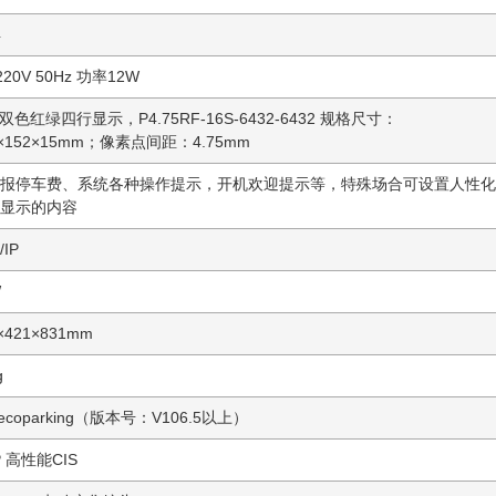
4
220V 50Hz 功率12W
D双色红绿四行显示，P4.75RF-16S-6432-6432 规格尺寸：
4×152×15mm；像素点间距：4.75mm
报停车费、系统各种操作提示，开机欢迎提示等，特殊场合可设置人性化
显示的内容
/IP
W
×421×831mm
g
ecoparking（版本号：V106.5以上）
P 高性能CIS