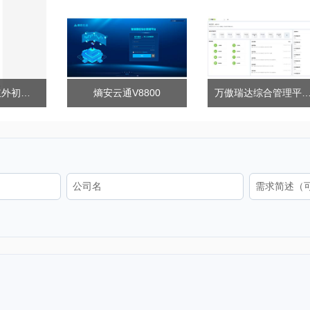
中控ZKTD19 红外初筛测温立柱检测仪
熵安云通V8800
万傲瑞达综合管理平台V6