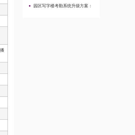
区与校园场景考勤改造整合路径
园区写字楼考勤系统升级方案：
熵基终端选型与兼容改造路径
播