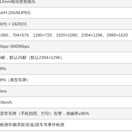
8-12mm电动变焦镜头
64/H.265/MJPEG
(H) × 1620(V)
×360、704×576、1280×720、1920×1080、2304×1296、2880×1620
Kbps~5000Kbps
25帧，默认25帧（默认2304×1296）
.9%
9.8%（典型车牌）
0ms
0km/h
异常车牌（手机拍照、打印）告警，准确率≥95%
检测车辆滞留/折返/跟车等事件检测