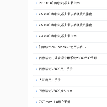
↓
inBIO160门禁控制器安装指南
↓
C5-400门禁控制器安装说明及接线指南
↓
C5-100门禁控制器安装说明及接线指南
↓
C3-400门禁控制器安装指南
↓
门禁软件ZKAccess3.5使用说明书
↓
百傲瑞达门禁管理专用系统v5000用户手册
↓
百傲瑞达V5000用户手册
↓
人证魔用户手册
↓
万傲瑞达V6000操作指南
↓
ZKTimeV11.0用户手册