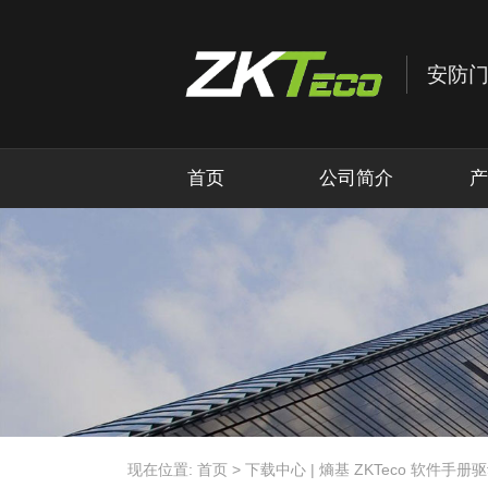
首页
公司简介
产
现在位置:
首页
>
下载中心 | 熵基 ZKTeco 软件手册