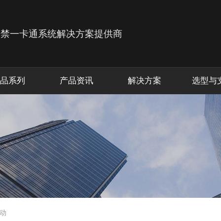
品系列
产品资讯
解决方案
选型与
驱动