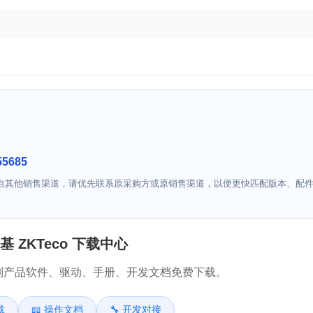
55685
自其他销售渠道，请优先联系原采购方或原销售渠道，以便更快匹配版本、配
基 ZKTeco 下载中心
全系列产品软件、驱动、手册、开发文档免费下载。
载
📖 操作文档
🔧 开发对接