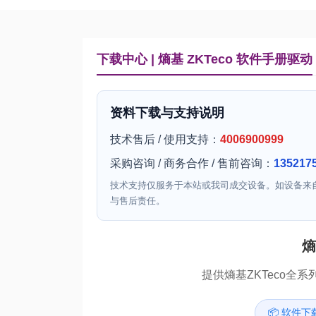
下载中心 | 熵基 ZKTeco 软件手册驱动
资料下载与支持说明
技术售后 / 使用支持：
4006900999
采购咨询 / 商务合作 / 售前咨询：
135217
技术支持仅服务于本站或我司成交设备。如设备来
与售后责任。
熵
提供熵基ZKTeco
📦 软件下