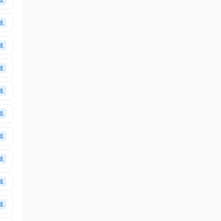
载
载
载
载
载
载
载
载
载
载