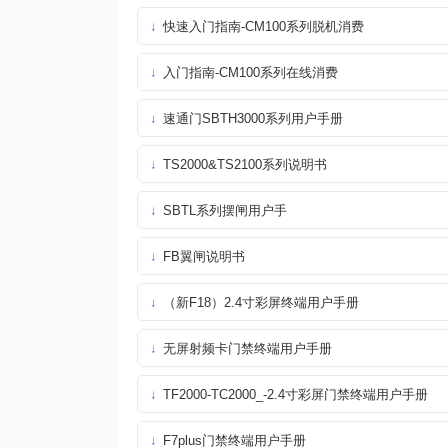
↓
快速入门指南-CM100系列脱机消费
↓
入门指南-CM100系列在线消费
↓
速通门SBTH3000系列用户手册
↓
TS2000&TS2100系列说明书
↓
SBTL系列摆闸用户手
↓
FB翼闸说明书
↓
（新F18）2.4寸彩屏终端用户手册
↓
无屏射频卡门禁终端用户手册
↓
TF2000-TC2000_-2.4寸彩屏门禁终端用户手册
↓
F7plus门禁终端用户手册