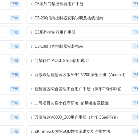
↓
C5系列门禁控制器用户手册
下载
下
↓
C5-200门禁控制器安装说明及接线指南
下载
下
↓
C3系列控制器用户手册
下载
下
↓
C3-100门禁控制器安装指南
下载
下
↓
门禁软件-ACCESS35使用说明
下载
下
↓
百傲瑞达智慧园区版APP_V200操作手册（Android）
下载
下
↓
智慧园区综合管理平台用户手册（停车CS岗亭端)
下载
下
↓
二号项目访客小程序部署_前期准备及设置
下载
下
↓
万傲瑞达V6000_200用户手册（停车CS岗亭端）
下载
下
↓
ZKTime5.0切换SQL数据库建立及连接方法
下载
下