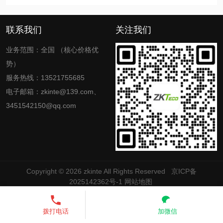
联系我们
关注我们
业务范围：全国 （核心价格优
势）
服务热线：13521755685
电子邮箱：zkinte@139.com、
3451542150@qq.com
Copyright © 2026
zkinte
All Rights Reserved
京ICP备
2025142362号-1
网站地图
13521755685
发送短信
拨打电话
加微信