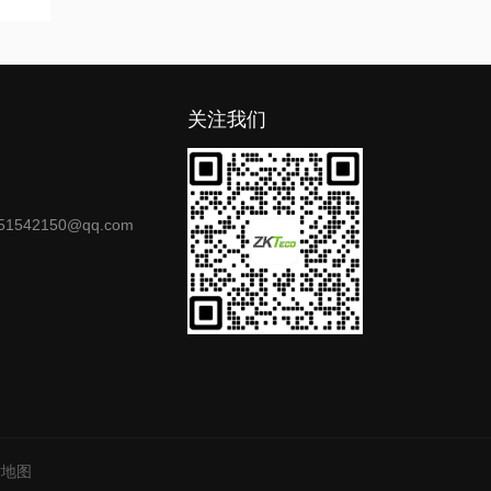
关注我们
）
1542150@qq.com
站地图