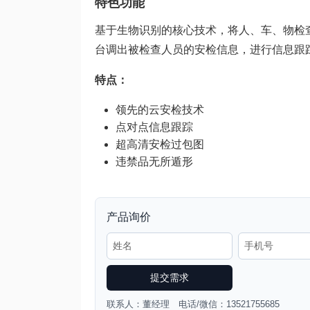
特色功能
基于生物识别的核心技术，将人、车、物检
台调出被检查人员的安检信息，进行信息跟
特点：
领先的云安检技术
点对点信息跟踪
超高清安检过包图
违禁品无所遁形
产品询价
提交需求
联系人：董经理 电话/微信：13521755685