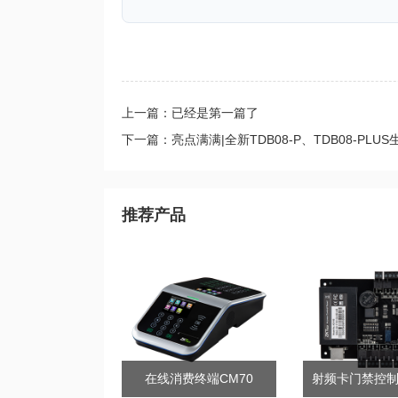
上一篇：已经是第一篇了
下一篇：亮点满满|全新TDB08-P、TDB08-PL
推荐产品
在线消费终端CM70