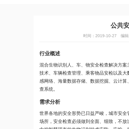
公共安
时间：2019-10-27
编辑
行业概述
混合生物识别人、车、物安全检查解决方案
技术、车辆检查管理、乘客物品安检以及大
感网络、海量数据存储、数据挖掘、云计算
查系统。
需求分析
世界各地的安全形势已日益严峻，城市安全
场所，安全检查必须做到全面、细致，不放