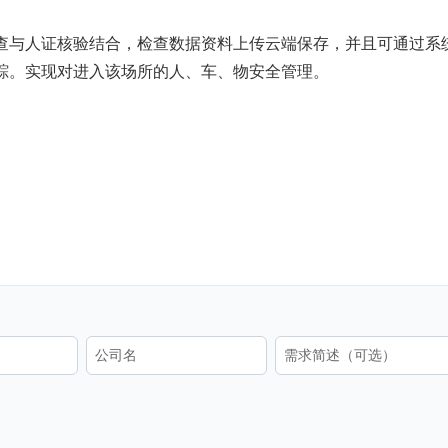
查与人证核验结合，检查数据资料上传云端保存，并且可通过系
踪。实现对进入该场所的人、车、物安全管理。