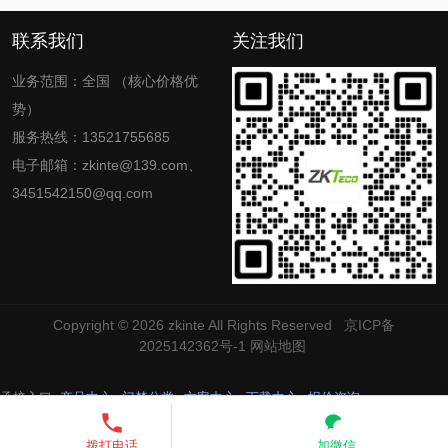
联系我们
关注我们
业务范围：全国 （核心价格优
势）
服务热线：13521755685
电子邮箱：zkinte@139.com、
3451542150@qq.com
Copyright © 2026
zkinte
All Rights Reserved
京ICP备
2025142362号-1
网站地图
承接入口
产品中心
门禁分类
方案中心
下载中心
报价咨询
13521755685
发送短信
拨打电话
加微信