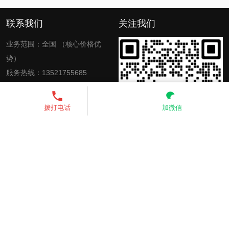
联系我们
关注我们
业务范围：全国 （核心价格优
势）
服务热线：13521755685
电子邮箱：zkinte@139.com、
3451542150@qq.com
13521755685
发送短信
拨打电话
加微信
Copyright © 2026
zkinte
All Rights Reserved
京ICP备
2025142362号-1
网站地图
承接入口
产品中心
门禁分类
方案中心
下载中心
报价咨询