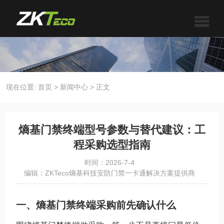
现在位置:
首页
>
新闻中心
>
正文
熵基门禁终端型号参数与替代建议：工
程采购选型指南
时间：2026-7-4
编辑：ZKTeco熵基科技安防门禁一卡通解决方案提供商
一、熵基门禁终端采购前先确认什么