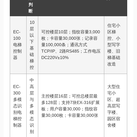
判
断
10
住宅小
层
EC-
可控楼层10层；指纹容量3,000
区梯
以
100
枚；卡容量30,000张；记录容
控、小
下
电梯
量100,000条；通讯方式
型写字
基
控制
TCP/IP、2路RS485；工作电压
楼、旧
础
器
DC220V±10%
梯基础
梯
改造
控
中
EC-
高
大型住
300
层
宅小
主控楼层16层；可控总楼层最
多模
与
区、超
多128层；支持7块EX-316扩展
态识
多
高层写
板；用户容量30,000；指纹容
别电
模
字楼、
量30,000枚；卡容量30,000张
梯控
态
园区宿
制器
识
舍楼
别