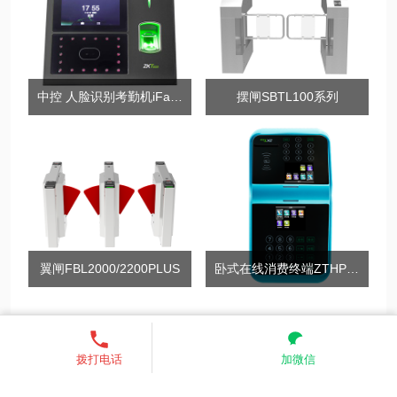
中控 人脸识别考勤机iFace660
摆闸SBTL100系列
翼闸FBL2000/2200PLUS
卧式在线消费终端ZTHP70
13521755685
发送短信
联系我们
关注我们
拨打电话
加微信
业务范围：全国 （核心价格优