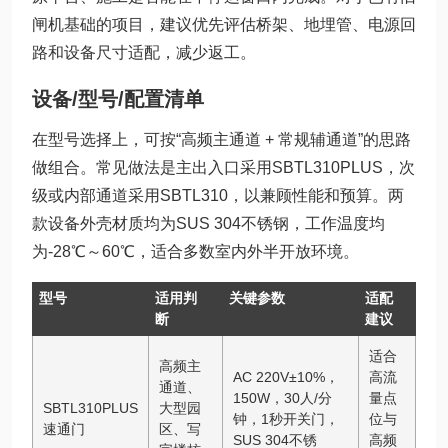
闸机基础的项目，建议优先评估桥架、地埋管、电源回
路和设备尺寸适配，减少返工。
设备/型号/配置清单
在型号选择上，可按“高频主通道 + 常规辅通道”的思路
做组合。常见做法是主出入口采用SBTL310PLUS，次
级或内部通道采用SBTL310，以兼顾性能和预算。两
款设备外壳材质均为SUS 304不锈钢，工作温度均
为-28℃～60℃，适合多数室内外半开放环境。
型号
适用判
关键参数
适配
断
建议
适合
高频主
AC 220V±10%，
高流
通道、
150W，30人/分
量点
SBTL310PLUS
大型园
钟，1秒开关门，
位与
速通门
区、写
SUS 304不锈
高频