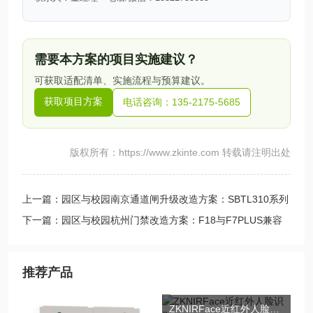
需要本方案的项目实施建议？
可获取适配清单、实施流程与预算建议。
获取项目方案
电话咨询：135-2175-5685
版权所有：https://www.zkinte.com 转载请注明出处
上一篇：园区与校园南京通道闸升级改造方案：SBTL310系列
选型与成
下一篇：园区与校园杭州门禁改造方案：F18与F7PLUS兼容
升级路径
推荐产品
ZKNIRFace近红外人脸识别