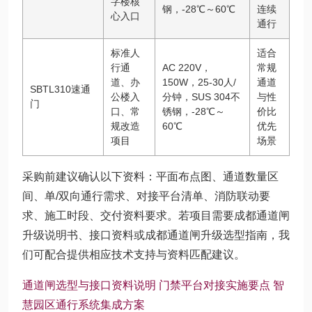
字楼核
钢，-28℃～60℃
连续
心入口
通行
标准人
适合
行通
AC 220V，
常规
道、办
150W，25-30人/
通道
SBTL310速通
公楼入
分钟，SUS 304不
与性
门
口、常
锈钢，-28℃～
价比
规改造
60℃
优先
项目
场景
采购前建议确认以下资料：平面布点图、通道数量区
间、单/双向通行需求、对接平台清单、消防联动要
求、施工时段、交付资料要求。若项目需要成都通道闸
升级说明书、接口资料或成都通道闸升级选型指南，我
们可配合提供相应技术支持与资料匹配建议。
通道闸选型与接口资料说明
门禁平台对接实施要点
智
慧园区通行系统集成方案