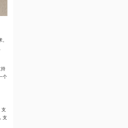
求。
上
支持
一个
，支
，支