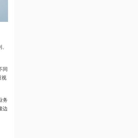
别、
不同
重视
业务
接边