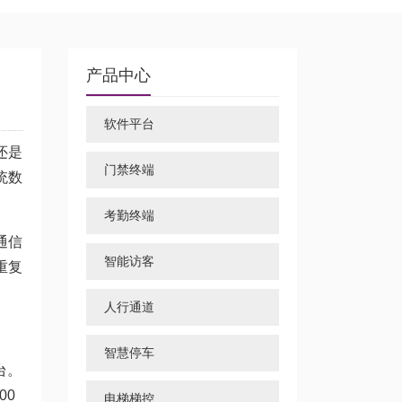
产品中心
软件平台
还是
门禁终端
统数
考勤终端
通信
智能访客
重复
人行通道
智慧停车
台。
00
电梯梯控