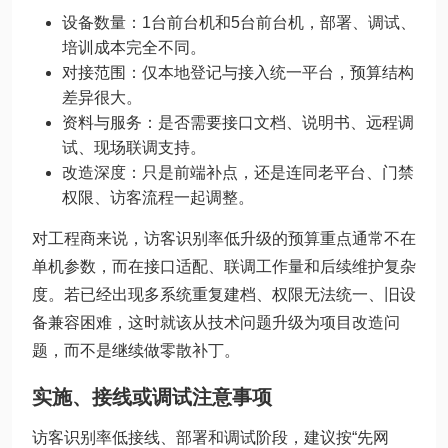
设备数量：1台前台机和5台前台机，部署、调试、
培训成本完全不同。
对接范围：仅本地登记与接入统一平台，预算结构
差异很大。
资料与服务：是否需要接口文档、说明书、远程调
试、现场联调支持。
改造深度：只是前端补点，还是连同老平台、门禁
权限、访客流程一起调整。
对工程商来说，访客识别率低升级的预算重点通常不在
单机参数，而在接口适配、联调工作量和后续维护复杂
度。若已经出现多系统重复建档、权限无法统一、旧设
备兼容困难，这时就该从技术问题升级为项目改造问
题，而不是继续做零散补丁。
实施、接线或调试注意事项
访客识别率低接线、部署和调试阶段，建议按“先网