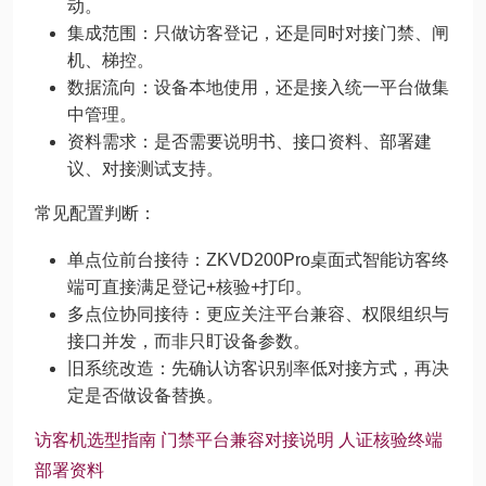
动。
集成范围：只做访客登记，还是同时对接门禁、闸
机、梯控。
数据流向：设备本地使用，还是接入统一平台做集
中管理。
资料需求：是否需要说明书、接口资料、部署建
议、对接测试支持。
常见配置判断：
单点位前台接待：ZKVD200Pro桌面式智能访客终
端可直接满足登记+核验+打印。
多点位协同接待：更应关注平台兼容、权限组织与
接口并发，而非只盯设备参数。
旧系统改造：先确认访客识别率低对接方式，再决
定是否做设备替换。
访客机选型指南
门禁平台兼容对接说明
人证核验终端
部署资料