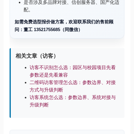
是否涉及多品牌对接、信创服务器、国产化适
配。
如需免费选型报价做方案，欢迎联系我们的售前顾
问：董工 13521755685（同微信）
相关文章（访客）
访客不识别怎么选：园区与校园项目先看
参数还是先看兼容
二维码访客管理怎么选：参数边界、对接
方式与升级判断
访客系统怎么选：参数边界、系统对接与
升级判断