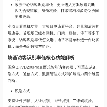
政务中心访客识别率低：更应进入方案改造判断，
因为合规留痕、身份核验、打印留档和多岗位协同
要求更高。
小项目看单机功能，大项目更该看平台、容量和后续扩
展边界。若现场已经有闸机、门禁、梯控、停车等多子
系统，访客识别率低怎么选，通常不是单独选一台访客
机，而是先定数据主链路。
熵基访客识别率低核心功能解析
围绕 ZKVD200Pro桌面式智能访客终端，可重点从识
别方式、通信方式、数据管理方式和扩展能力四个维度
判断。
识别方式
支持证件扫描、人证识别、面部识别、二维码核验。