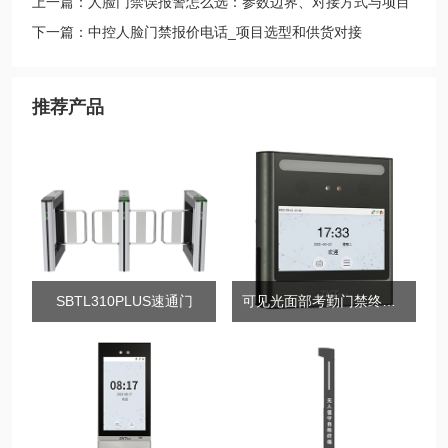
上一篇：人脸门禁误报警怎么选：参数边界、对接方式与项目
判断
下一篇：中控人脸门禁报价电话_项目选型和供货对接
推荐产品
SBTL310PLUS速通门
可见光面部考勤门禁终端xFace360