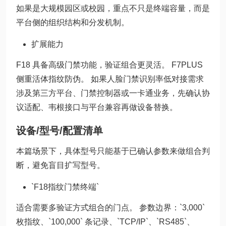
如果是大规模园区或校园，重点不只是终端容量，而是
平台侧的组织结构和分发机制。
扩展能力
F18 具备高级门禁功能，验证组合更灵活。 F7PLUS
侧重活体指纹防伪。 如果人脸门禁识别率低对接需求
涉及第三方平台、门禁控制器或一卡通业务，先确认协
议适配、韦根接口与平台兼容再做设备替换。
设备/型号/配置清单
本篇场景下，具体型号只能基于已确认参数来做组合判
断，避免盲目扩写型号。
`F18指纹门禁终端`
适合需要多验证方式组合的门点。 参数边界：`3,000`
枚指纹、`100,000` 条记录、`TCP/IP`、`RS485`、