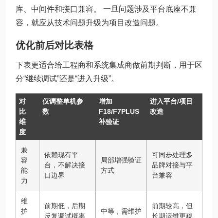
库、中间件和接口兼容。 一旦问题涉及平台底座不兼
容，就应从技术问题升级为项目改造问题。
优化前后对比表格
下表更适合给工程商和系统集成商做前期判断，用于区
分“继续调试”还是“进入升级”。
对
仅调整单机参
增加
进入平台/项目
比
数
F18/F7PLUS
改造
维
补验证
度
兼
依赖现有平
可同步处理多
容
局部增强验证
台，不解决接
品牌对接与平
能
方式
口边界
台兼容
力
维
前期低，后期
前期较高，但
护
中等，需维护
反复调试概率
长期运维更稳