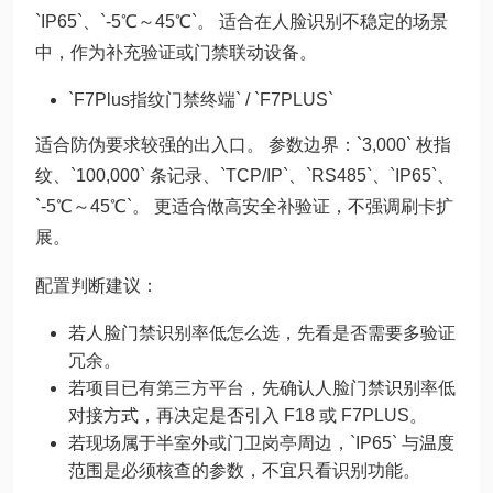
`IP65`、`-5℃～45℃`。 适合在人脸识别不稳定的场景
中，作为补充验证或门禁联动设备。
`F7Plus指纹门禁终端` / `F7PLUS`
适合防伪要求较强的出入口。 参数边界：`3,000` 枚指
纹、`100,000` 条记录、`TCP/IP`、`RS485`、`IP65`、
`-5℃～45℃`。 更适合做高安全补验证，不强调刷卡扩
展。
配置判断建议：
若人脸门禁识别率低怎么选，先看是否需要多验证
冗余。
若项目已有第三方平台，先确认人脸门禁识别率低
对接方式，再决定是否引入 F18 或 F7PLUS。
若现场属于半室外或门卫岗亭周边，`IP65` 与温度
范围是必须核查的参数，不宜只看识别功能。