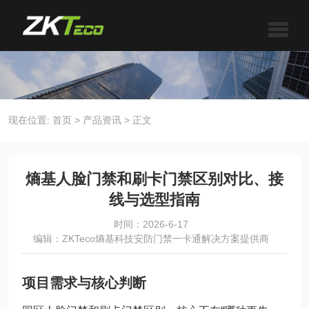
现在位置:
首页
>
产品资讯
>
正文
熵基人脸门禁和刷卡门禁区别对比、接
线与选型指南
时间：2026-6-17
编辑：ZKTeco熵基科技安防门禁一卡通解决方案提供商
项目需求与核心判断