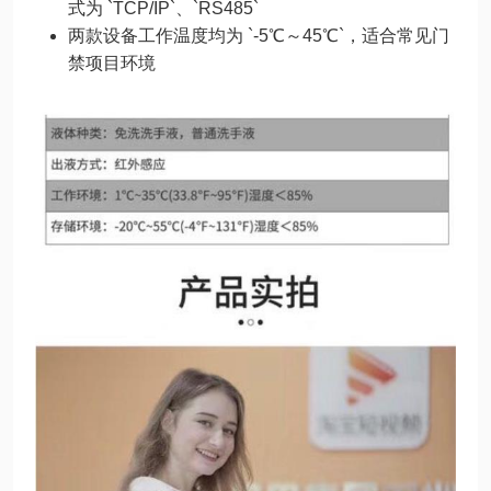
式为 `TCP/IP`、`RS485`
两款设备工作温度均为 `-5℃～45℃`，适合常见门
禁项目环境