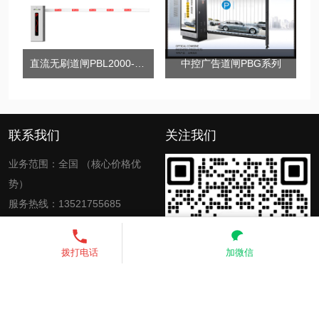
直流无刷道闸PBL2000-DC系列
中控广告道闸PBG系列
联系我们
关注我们
业务范围：全国 （核心价格优
势）
服务热线：13521755685
电子邮箱：zkinte@139.com、
3451542150@qq.com
13521755685
发送短信
拨打电话
加微信