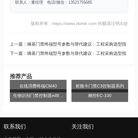
联系人：董经理 电话/微信：13521755685
版权所有：https://www.zkinte.com 转载请注明出处
上一篇：熵基门禁终端型号参数与替代建议：工程采购选型指
南
下一篇：熵基门禁终端型号参数与替代建议：工程采购选型指
南
推荐产品
在线消费终端CM40
射频卡门禁C3控制器系列
生物识别门禁控制器inBIO系列
梯控EC-100
联系我们
关注我们