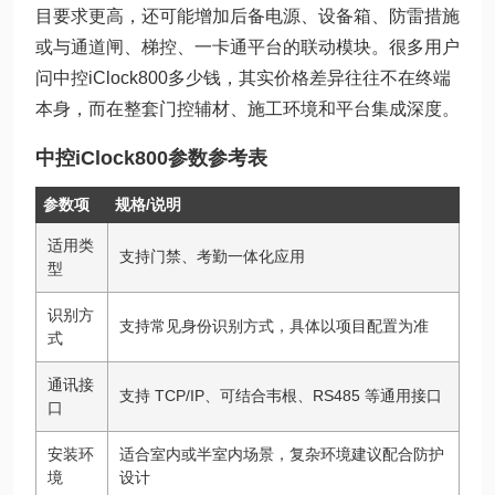
目要求更高，还可能增加后备电源、设备箱、防雷措施
或与通道闸、梯控、一卡通平台的联动模块。很多用户
问中控iClock800多少钱，其实价格差异往往不在终端
本身，而在整套门控辅材、施工环境和平台集成深度。
中控iClock800参数参考表
参数项
规格/说明
适用类
支持门禁、考勤一体化应用
型
识别方
支持常见身份识别方式，具体以项目配置为准
式
通讯接
支持 TCP/IP、可结合韦根、RS485 等通用接口
口
安装环
适合室内或半室内场景，复杂环境建议配合防护
境
设计