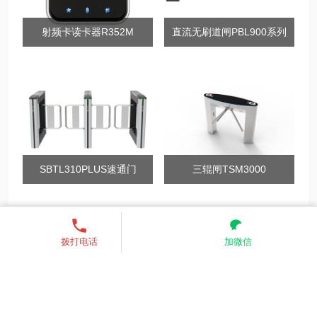
射频卡读卡器R352M
直流无刷道闸PBL900系列
SBTL310PLUS速通门
三辊闸TSM3000
13521755685
发送短信
联系我们
关注我们
拨打电话
加微信
业务范围：全国 （核心价格优
势）
服务热线：13521755685