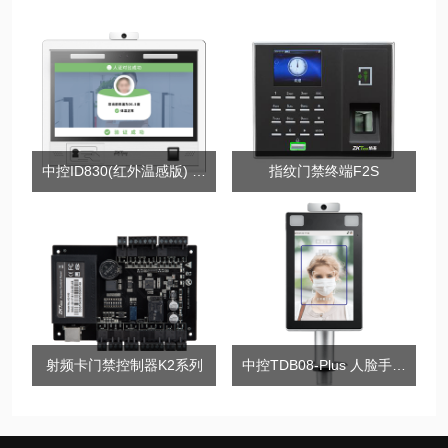
中控ID830(红外温感版) 多功能人证核验终端
指纹门禁终端F2S
射频卡门禁控制器K2系列
中控TDB08-Plus 人脸手掌识别测温门禁智能终端