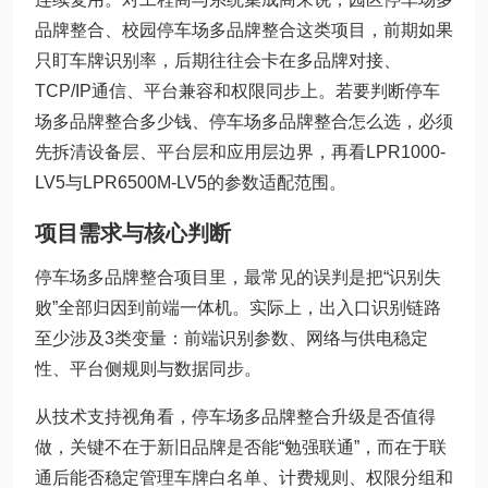
品牌整合、校园停车场多品牌整合这类项目，前期如果
只盯车牌识别率，后期往往会卡在多品牌对接、
TCP/IP通信、平台兼容和权限同步上。若要判断停车
场多品牌整合多少钱、停车场多品牌整合怎么选，必须
先拆清设备层、平台层和应用层边界，再看LPR1000-
LV5与LPR6500M-LV5的参数适配范围。
项目需求与核心判断
停车场多品牌整合项目里，最常见的误判是把“识别失
败”全部归因到前端一体机。实际上，出入口识别链路
至少涉及3类变量：前端识别参数、网络与供电稳定
性、平台侧规则与数据同步。
从技术支持视角看，停车场多品牌整合升级是否值得
做，关键不在于新旧品牌是否能“勉强联通”，而在于联
通后能否稳定管理车牌白名单、计费规则、权限分组和