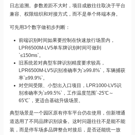
日志追溯。参数差距不大时，项目成败往往取决于平台
兼容、权限组织和对接方式，而不是单个终端本身。
可先用3个数字做初步判断：
前端识别时间如果要控制在快速放行场景内，
LPR6500M-LV5单车牌识别时间可做到
`≤150ms`。
旧系统若对典型车牌识别精度要求较高，
LPR6500M-LV5识别准确率为`≥99.8%`，车辆捕获
率`≥99.9%`。
对空间受限、小型出入口项目，LPR1000-LV5识
别准确率为`≥99.5%`，工作温度范围`-25℃～
65℃`，更适合基础升级场景。
典型场景是一个园区原有停车平台仍在使用，但新增通
道选用了不同品牌识别设备。这时问题往往不是能不能
装，而是停车场多品牌整合对接后，是否还能统一放