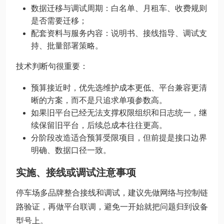
数据迁移与调试周期：白名单、月租车、收费规则
是否需要迁移；
配套资料与服务内容：说明书、接线指导、调试支
持、批量部署策略。
技术判断句很重要：
预算接近时，优先选维护成本更低、平台兼容更清
晰的方案，而不是只追求单项参数高。
如果旧平台已经无法支撑权限组织和日志统一，继
续保留旧平台，后续总成本往往更高。
分阶段改造适合预算受限项目，但前提是接口边界
明确、数据口径一致。
实施、接线或调试注意事项
停车场多品牌整合接线和调试，建议先做网络与控制链
路验证，再做平台联调，避免一开始就把问题归到设备
型号上。