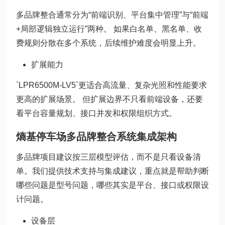
多品牌整合通常分为“前端识别、平台集中管理”与“前端
+局部逻辑独立运行”两种。 如果白名单、黑名单、收
费规则分散在多个系统，后续维护难度会明显上升。
扩展能力
`LPR6500M-LV5`更适合高流量、复杂光照和性能要求
更高的扩展场景。 但扩展边界不只看前端设备，还要
看平台容量规划、接口并发和权限组织方式。
熵基停车场多品牌整合系统集成架构
多品牌项目建议按三层模型评估，而不是只看设备清
单。我们提供技术支持与集成建议，重点就是帮助判断
哪些问题是型号问题，哪些其实是平台、接口或权限设
计问题。
设备层