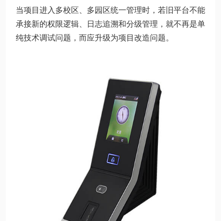
当项目进入多校区、多园区统一管理时，若旧平台不能
承接新的权限逻辑、日志追溯和分级管理，就不再是单
纯技术调试问题，而应升级为项目改造问题。