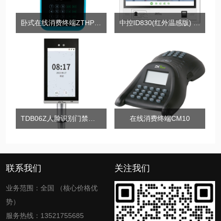
卧式在线消费终端ZTHP70
中控ID830(红外温感版) 多功能人证核验终端
TDB06Z人脸识别门禁终端（室外款）
在线消费终端CM10
联系我们
关注我们
业务范围：全国 （核心价格优
势）
服务热线：13521755685