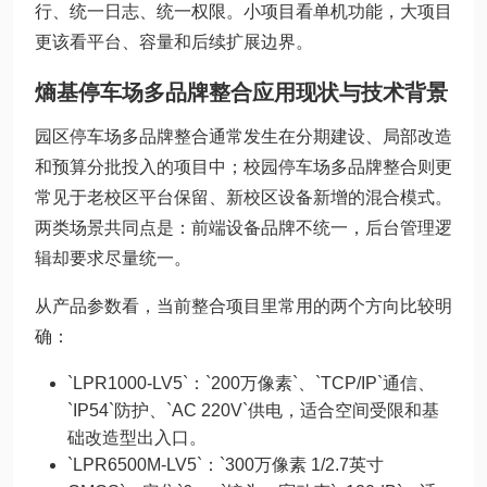
行、统一日志、统一权限。小项目看单机功能，大项目
更该看平台、容量和后续扩展边界。
熵基停车场多品牌整合应用现状与技术背景
园区停车场多品牌整合通常发生在分期建设、局部改造
和预算分批投入的项目中；校园停车场多品牌整合则更
常见于老校区平台保留、新校区设备新增的混合模式。
两类场景共同点是：前端设备品牌不统一，后台管理逻
辑却要求尽量统一。
从产品参数看，当前整合项目里常用的两个方向比较明
确：
`LPR1000-LV5`：`200万像素`、`TCP/IP`通信、
`IP54`防护、`AC 220V`供电，适合空间受限和基
础改造型出入口。
`LPR6500M-LV5`：`300万像素 1/2.7英寸