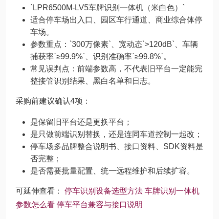
`LPR6500M-LV5车牌识别一体机（米白色）`
适合停车场出入口、园区车行通道、商业综合体停
车场。
参数重点：`300万像素`、宽动态`>120dB`、车辆
捕获率`≥99.9%`、识别准确率`≥99.8%`。
常见误判点：前端参数高，不代表旧平台一定能完
整接管识别结果、黑白名单和日志。
采购前建议确认4项：
是保留旧平台还是更换平台；
是只做前端识别替换，还是连同车道控制一起改；
停车场多品牌整合说明书、接口资料、SDK资料是
否完整；
是否需要批量配置、统一远程维护和后续扩容。
可延伸查看：
停车识别设备选型方法
车牌识别一体机
参数怎么看
停车平台兼容与接口说明