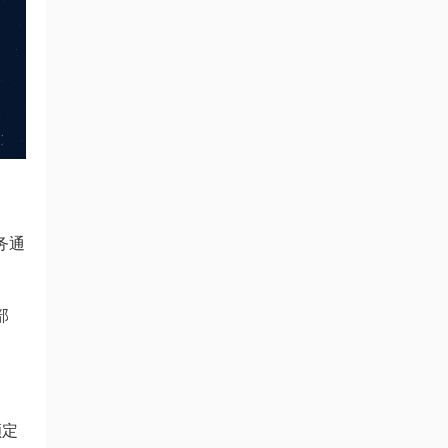
务通
部
额定