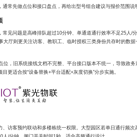
，通常先做点位和接口盘点，再给出型号组合建议与报价范围说
颈
常见问题是高峰排队超过10分钟、单通道通行效率不足25人/
办事大厅则更关注访客、教职工、临时授权三类身份共存时的数据
道点位，旧系统接线文档不完整、平台接口版本不统一，导致政务
目更适合按“设备替换+平台适配+灰度切换”分步实施。
力、访客预约联动和多楼栋统一权限。大型园区若单日通行频次
度30人/分钟、闸门开关时间1秒，适合高频通行设计。