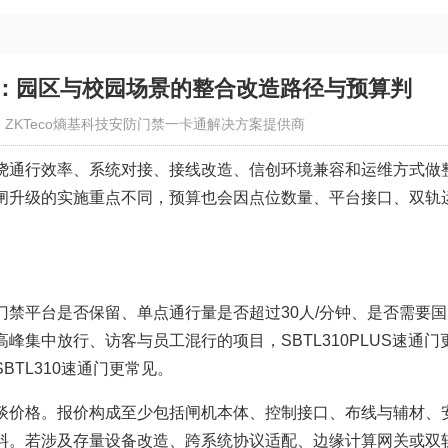
：园区与校园场景的整合改造路径与预算判
：ZKTeco熵基科技安防门禁一卡通解决方案提供商
绕通行效率、系统对接、接线改造、信创环境兼容和运维方式做
闸升级的实施重点不同，预算也会因点位数量、平台接口、双轨
禁平台是否保留、单点通行量是否超过30人/分钟、是否需要国
集中放行、访客与员工混行的项目，SBTL310PLUS速通门
TL310速通门更常见。
谈价格。报价构成至少包括闸机本体、控制接口、布线与辅材、
料。若涉及存量设备改造、跨系统协议适配、边缘计算网关或双