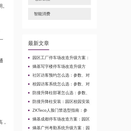
明。
智能消费
分
一
最新文章
园区工厂停车场改造升级方案：
通
车牌识别选型、报价与对接路径
熵基写字楼停车场改造升级方
案：园区与校园车行出入口整合路
社区访客预约怎么选：参数、对
径
接与调试判断
校园访客系统怎么选：参数、对
接与调试判断
防撞升降柱部署怎么选：参数、
接线与对接判断
防撞升降柱安装：园区校园安装
先看参数还是兼容
ZKTeco人脸门禁选型指南：参
数、接线
熵基成都停车场改造方案：园区
高，
与校园出入口升级整合
熵基广州考勤系统升级方案：园