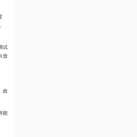
度
度、
调试
向放
、政
样能