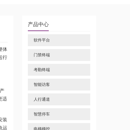
产品中心
软件平台
整体
门禁终端
运行
考勤终端
智能访客
产
更适
人行通道
智慧停车
安装
轨运
电梯梯控