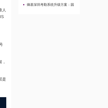
区校园场景的兼容改造路径
熵基深圳考勤系统升级方案：园
区与校园场景改造整合
准人
US
号
留，
层是