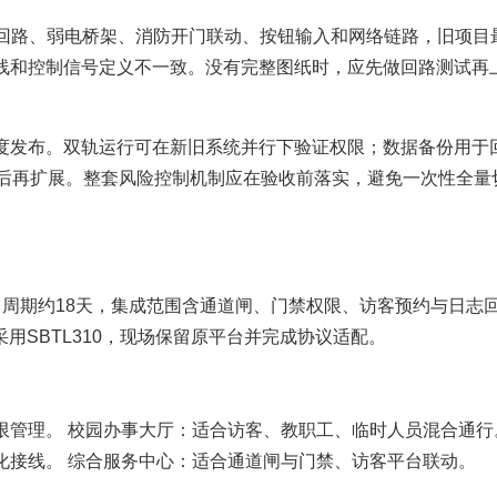
供电回路、弱电桥架、消防开门联动、按钮输入和网络链路，旧项目
线和控制信号定义不一致。没有完整图纸时，应先做回路测试再
度发布。双轨运行可在新旧系统并行下验证权限；数据备份用于
定后再扩展。整套风险控制机制应在验收前落实，避免一次性全量
目周期约18天，集成范围含通道闸、门禁权限、访客预约与日志
口采用SBTL310，现场保留原平台并完成协议适配。
限管理。 校园办事大厅：适合访客、教职工、临时人员混合通行
化接线。 综合服务中心：适合通道闸与门禁、访客平台联动。