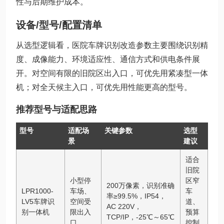
性与后期维护成本。
设备/型号/配置清单
从选型逻辑看，医院车牌识别改造参数主要围绕识别精
度、成像能力、环境适应性、通信方式和供电条件展
开。对空间有限的旧院区出入口，可优先用紧凑型一体
机；对全天候主入口，可优先用性能更高的型号。
推荐型号与适配思路
型号
适配场
关键参数
选型
景
建议
适合
旧院
小型停
区窄
200万像素，识别准确
LPR1000-
车场、
车
率≥99.5%，IP54，
LV5车牌识
空间受
道、
AC 220V，
别一体机
限出入
预算
TCP/IP，-25℃～65℃
口
控制