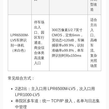
型改
造
适合
停车场
主出
出入
300万像素1/2.7英寸
入
口、园
LPR6500M-
CMOS，定焦6mm，
口、
区车行
LV5车牌识
宽动态>120dB，车辆
高峰
通道、
别一体机
捕获率≥99.9%，识别
车
商业综
（米白色）
准确率≥99.8%，单车
流、
合体类
牌识别时间≤150ms
复杂
高流量
光照
入口
场景
常见组合方式：
2进2出：主入口用 LPR6500M-LV5，次入口用
LPR1000-LV5
单院区多车道：统一 TCP/IP 接入，名单与日志集
中管理