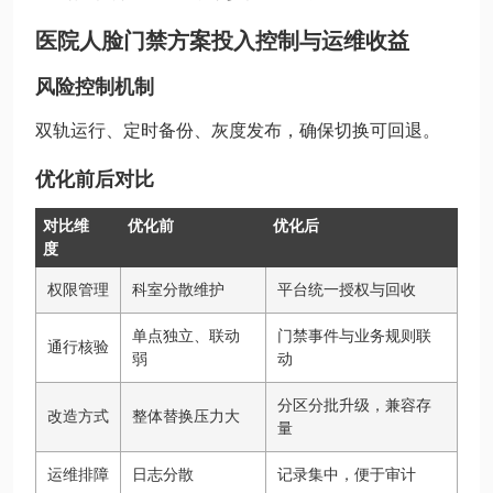
医院人脸门禁方案投入控制与运维收益
风险控制机制
双轨运行、定时备份、灰度发布，确保切换可回退。
优化前后对比
对比维
优化前
优化后
度
权限管理
科室分散维护
平台统一授权与回收
单点独立、联动
门禁事件与业务规则联
通行核验
弱
动
分区分批升级，兼容存
改造方式
整体替换压力大
量
运维排障
日志分散
记录集中，便于审计